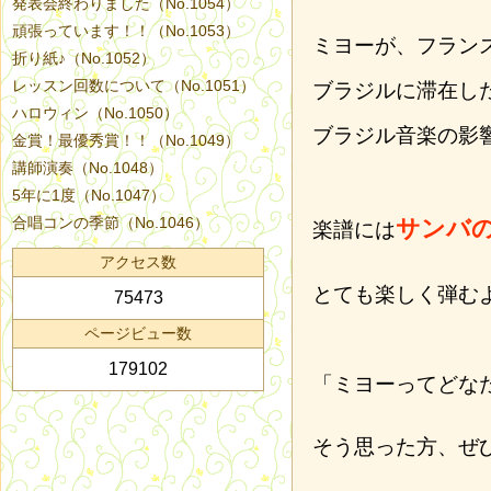
発表会終わりました（No.1054）
頑張っています！！（No.1053）
ミヨーが、フラン
折り紙♪（No.1052）
レッスン回数について（No.1051）
ブラジルに滞在し
ハロウィン（No.1050）
ブラジル音楽の影
金賞！最優秀賞！！（No.1049）
講師演奏（No.1048）
5年に1度（No.1047）
合唱コンの季節（No.1046）
サンバ
楽譜には
アクセス数
とても楽しく弾む
75473
ページビュー数
179102
「ミヨーってどな
そう思った方、ぜ