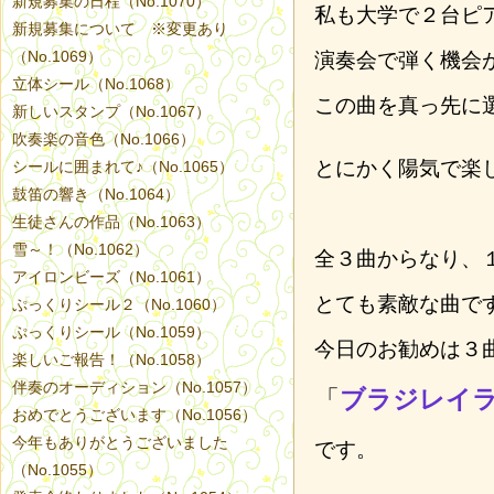
新規募集の日程（No.1070）
私も大学で２台ピ
新規募集について ※変更あり
（No.1069）
演奏会で弾く機会
立体シール（No.1068）
この曲を真っ先に
新しいスタンプ（No.1067）
吹奏楽の音色（No.1066）
とにかく陽気で楽
シールに囲まれて♪（No.1065）
鼓笛の響き（No.1064）
生徒さんの作品（No.1063）
雪～！（No.1062）
全３曲からなり、
アイロンビーズ（No.1061）
とても素敵な曲で
ぷっくりシール２（No.1060）
ぷっくりシール（No.1059）
今日のお勧めは３
楽しいご報告！（No.1058）
伴奏のオーディション（No.1057）
「
ブラジレイ
おめでとうございます（No.1056）
今年もありがとうございました
です。
（No.1055）