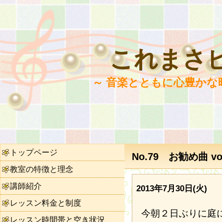
これまさ
～ 音楽とともに心豊かな
トップページ
No.79 お勧め曲 vol
教室の特徴と理念
講師紹介
2013年7月30日(火)
レッスン料金と制度
今朝２日ぶりに庭
レッスン時間帯と空き状況