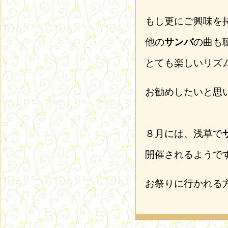
もし更にご興味を
他の
サンバ
の曲も
とても楽しいリズ
お勧めしたいと思
８月には、浅草で
開催されるようで
お祭りに行かれる