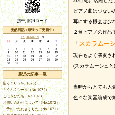
20世紀に活躍した
ピアノ曲は少ない
携帯用QRコード
耳にする機会は少
徒然日記 ♪頑張って更新中♪
２台ピアノの作品
7月
2026年8月
9月
日
月
火
水
木
金
土
「
スカラムー
1
2
3
4
5
6
7
8
9
10
11
12
13
14
15
現在もよく演奏さ
16
17
18
19
20
21
22
23
24
25
26
27
28
29
30
31
(スカラムーシュと
最近の記事一覧
指くぐり（No.1075）
当時からとても人
ぷくぷくシール（No.1074）
ごほうびたち（No.1073）
色々な楽器編成で
お問い合わせについて（No.1072）
ご予約いただきました（No.1071）