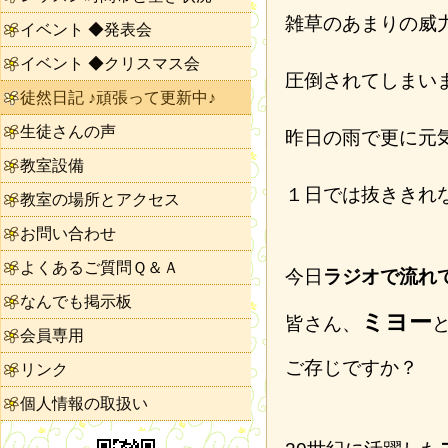
雑草のあまりの威
イベント ◆発表会
イベント ◆クリスマス会
圧倒されてしまい
徒然日記 ♪頑張って更新中♪
生徒さんの声
昨日の雨で更に元
教室設備
１日では抜ききれ
教室の場所とアクセス
お問い合わせ
よくあるご質問Ｑ＆Ａ
今日
ラジオで流れ
なんでも掲示板
ミヨー
皆さん、
会員専用
ご存じですか？
リンク
個人情報の取扱い