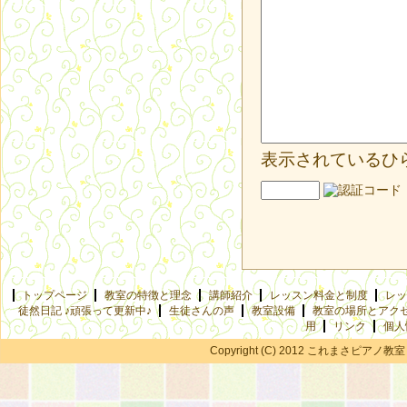
表示されているひ
トップページ
教室の特徴と理念
講師紹介
レッスン料金と制度
レッ
徒然日記 ♪頑張って更新中♪
生徒さんの声
教室設備
教室の場所とアク
用
リンク
個人
Copyright (C) 2012 これまさピアノ教室 