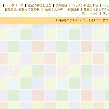
トップページ
教室の特徴と理念
講師紹介
レッスン料金と制度
レッ
徒然日記 ♪頑張って更新中♪
生徒さんの声
教室設備
教室の場所とアク
用
リンク
個人
Copyright (C) 2012 これまさピアノ教室 