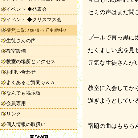
イベント ◆発表会
セミの声はまだ聞
イベント ◆クリスマス会
徒然日記 ♪頑張って更新中♪
プールで真っ黒に
生徒さんの声
たくましい腕を見
教室設備
教室の場所とアクセス
元気な生徒さんが
お問い合わせ
よくあるご質問Ｑ＆Ａ
教室に入会してか
なんでも掲示板
過ぎようとしてい
会員専用
リンク
個人情報の取扱い
宿題の曲はもちろ