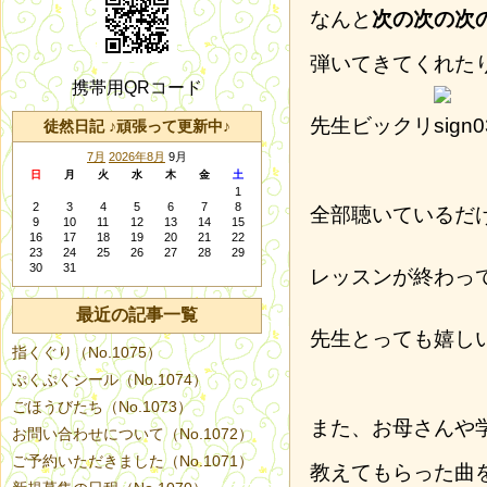
なんと
次の次の次
弾いてきてくれた
携帯用QRコード
先生ビックリ
徒然日記 ♪頑張って更新中♪
7月
2026年8月
9月
日
月
火
水
木
金
土
1
2
3
4
5
6
7
8
全部聴いているだ
9
10
11
12
13
14
15
16
17
18
19
20
21
22
23
24
25
26
27
28
29
30
31
レッスンが終わっ
最近の記事一覧
先生とっても嬉し
指くぐり（No.1075）
ぷくぷくシール（No.1074）
ごほうびたち（No.1073）
また、お母さんや
お問い合わせについて（No.1072）
ご予約いただきました（No.1071）
教えてもらった曲