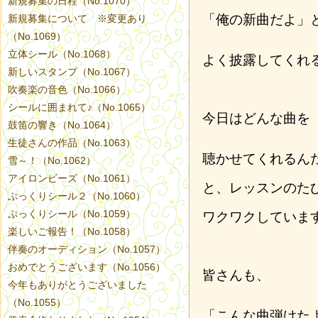
新規募集の日程（No.1070）
「俺の新曲だよ」
新規募集について ※変更あり
（No.1069）
立体シール（No.1068）
よく披露してくれ
新しいスタンプ（No.1067）
吹奏楽の音色（No.1066）
シールに囲まれて♪（No.1065）
今日はどんな曲を
鼓笛の響き（No.1064）
生徒さんの作品（No.1063）
聴かせてくれるん
雪～！（No.1062）
アイロンビーズ（No.1061）
と、レッスンのた
ぷっくりシール２（No.1060）
ぷっくりシール（No.1059）
ワクワクしていま
楽しいご報告！（No.1058）
伴奏のオーディション（No.1057）
おめでとうございます（No.1056）
皆さんも、
今年もありがとうございました
（No.1055）
「こんな曲弾けた