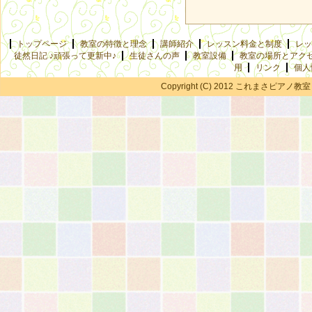
トップページ
教室の特徴と理念
講師紹介
レッスン料金と制度
レッ
徒然日記 ♪頑張って更新中♪
生徒さんの声
教室設備
教室の場所とアク
用
リンク
個人
Copyright (C) 2012 これまさピアノ教室 