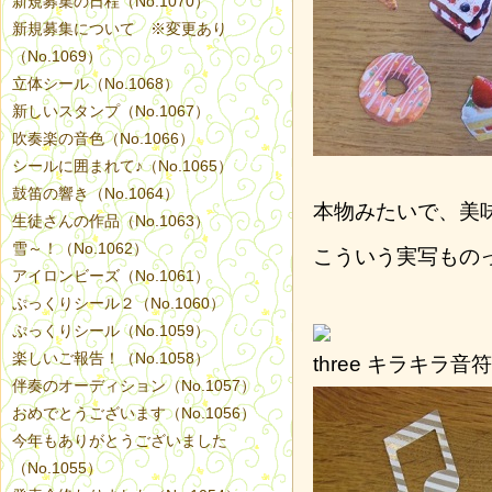
新規募集の日程（No.1070）
新規募集について ※変更あり
（No.1069）
立体シール（No.1068）
新しいスタンプ（No.1067）
吹奏楽の音色（No.1066）
シールに囲まれて♪（No.1065）
鼓笛の響き（No.1064）
本物みたいで、美
生徒さんの作品（No.1063）
雪～！（No.1062）
こういう実写もの
アイロンビーズ（No.1061）
ぷっくりシール２（No.1060）
ぷっくりシール（No.1059）
楽しいご報告！（No.1058）
キラキラ音符
伴奏のオーディション（No.1057）
おめでとうございます（No.1056）
今年もありがとうございました
（No.1055）