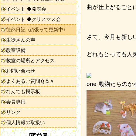
曲が仕上がるごと
イベント ◆発表会
イベント ◆クリスマス会
徒然日記 ♪頑張って更新中♪
さて、今月も新し
生徒さんの声
教室設備
どれもとっても人
教室の場所とアクセス
お問い合わせ
よくあるご質問Ｑ＆Ａ
動物たちのか
なんでも掲示板
会員専用
リンク
個人情報の取扱い