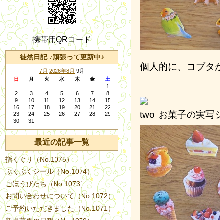
携帯用QRコード
徒然日記 ♪頑張って更新中♪
個人的に、コブタ
7月
2026年8月
9月
日
月
火
水
木
金
土
1
2
3
4
5
6
7
8
9
10
11
12
13
14
15
16
17
18
19
20
21
22
お菓子の実写
23
24
25
26
27
28
29
30
31
最近の記事一覧
指くぐり（No.1075）
ぷくぷくシール（No.1074）
ごほうびたち（No.1073）
お問い合わせについて（No.1072）
ご予約いただきました（No.1071）