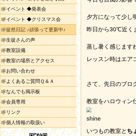
イベント ◆発表会
夕方になって少し
イベント ◆クリスマス会
昨日から30℃近く
徒然日記 ♪頑張って更新中♪
生徒さんの声
蒸し暑く感じます
教室設備
レッスン時はエア
教室の場所とアクセス
お問い合わせ
よくあるご質問Ｑ＆Ａ
さて、先日のブロ
なんでも掲示板
教室をハロウィン
会員専用
リンク
個人情報の取扱い
いつもの教室と
ち