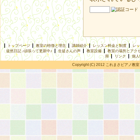
トップページ
教室の特徴と理念
講師紹介
レッスン料金と制度
レッ
徒然日記 ♪頑張って更新中♪
生徒さんの声
教室設備
教室の場所とアク
用
リンク
個人
Copyright (C) 2012 これまさピアノ教室 