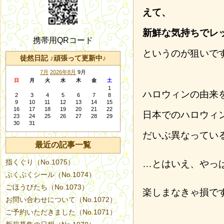
えて、
新鮮な気持ちでレ
携帯用QRコード
というのが狙いで
徒然日記 ♪頑張って更新中♪
7月
2026年8月
9月
日
月
火
水
木
金
土
1
ハロウィンの由来
2
3
4
5
6
7
8
9
10
11
12
13
14
15
16
17
18
19
20
21
22
日本でのハロウィ
23
24
25
26
27
28
29
30
31
だいぶ異なってい
最近の記事一覧
指くぐり（No.1075）
…とはいえ、やっ
ぷくぷくシール（No.1074）
ごほうびたち（No.1073）
楽しまなきゃ損で
お問い合わせについて（No.1072）
ご予約いただきました（No.1071）