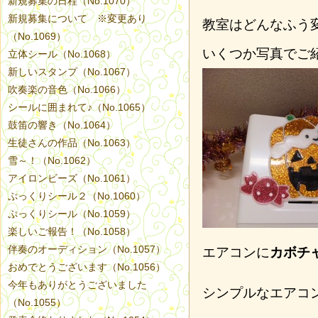
新規募集の日程（No.1070）
新規募集について ※変更あり
教室はどんなふう
（No.1069）
いくつか写真でご
立体シール（No.1068）
新しいスタンプ（No.1067）
吹奏楽の音色（No.1066）
シールに囲まれて♪（No.1065）
鼓笛の響き（No.1064）
生徒さんの作品（No.1063）
雪～！（No.1062）
アイロンビーズ（No.1061）
ぷっくりシール２（No.1060）
ぷっくりシール（No.1059）
楽しいご報告！（No.1058）
伴奏のオーディション（No.1057）
エアコンに
カボチ
おめでとうございます（No.1056）
今年もありがとうございました
シンプルなエアコ
（No.1055）