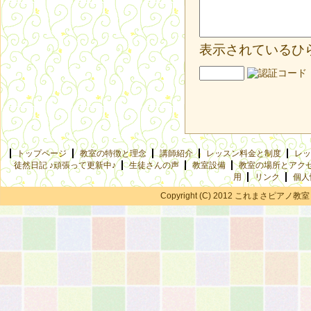
表示されているひ
トップページ
教室の特徴と理念
講師紹介
レッスン料金と制度
レッ
徒然日記 ♪頑張って更新中♪
生徒さんの声
教室設備
教室の場所とアク
用
リンク
個人
Copyright (C) 2012 これまさピアノ教室 