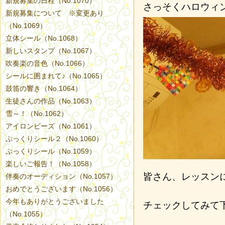
新規募集の日程（No.1070）
さっそくハロウィ
新規募集について ※変更あり
（No.1069）
立体シール（No.1068）
新しいスタンプ（No.1067）
吹奏楽の音色（No.1066）
シールに囲まれて♪（No.1065）
鼓笛の響き（No.1064）
生徒さんの作品（No.1063）
雪～！（No.1062）
アイロンビーズ（No.1061）
ぷっくりシール２（No.1060）
ぷっくりシール（No.1059）
楽しいご報告！（No.1058）
皆さん、レッスン
伴奏のオーディション（No.1057）
おめでとうございます（No.1056）
今年もありがとうございました
チェックしてみて
（No.1055）