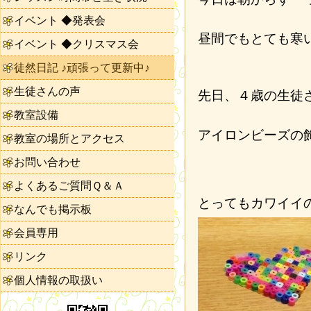
イベント ◆発表会
昼間でもとても寒
イベント ◆クリスマス会
徒然日記 ♪頑張って更新中♪
生徒さんの声
先日、４歳の生徒
教室設備
アイロンビーズの
教室の場所とアクセス
お問い合わせ
よくあるご質問Ｑ＆Ａ
とってもカワイイ
なんでも掲示板
会員専用
リンク
個人情報の取扱い