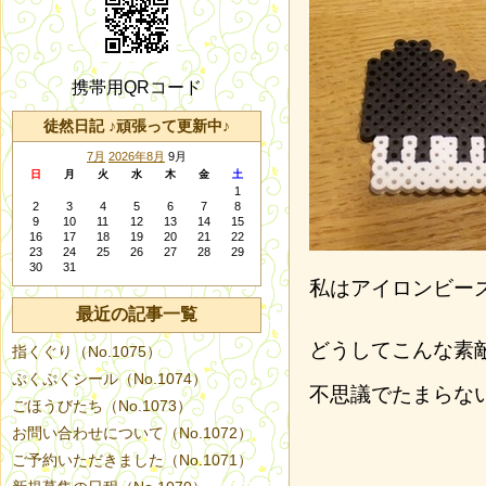
携帯用QRコード
徒然日記 ♪頑張って更新中♪
7月
2026年8月
9月
日
月
火
水
木
金
土
1
2
3
4
5
6
7
8
9
10
11
12
13
14
15
16
17
18
19
20
21
22
23
24
25
26
27
28
29
30
31
私はアイロンビー
最近の記事一覧
どうしてこんな素
指くぐり（No.1075）
ぷくぷくシール（No.1074）
不思議でたまらな
ごほうびたち（No.1073）
お問い合わせについて（No.1072）
ご予約いただきました（No.1071）