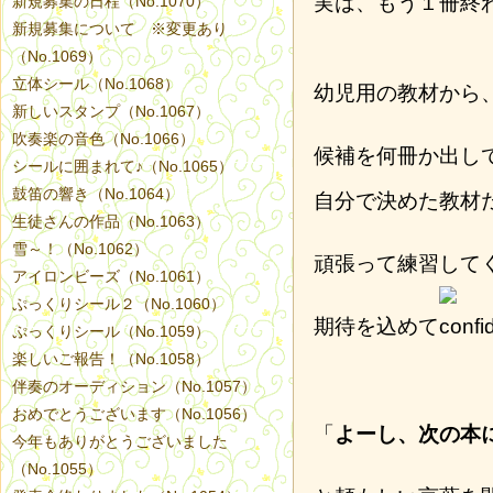
実は、もう１冊終
新規募集の日程（No.1070）
新規募集について ※変更あり
（No.1069）
立体シール（No.1068）
幼児用の教材から
新しいスタンプ（No.1067）
吹奏楽の音色（No.1066）
候補を何冊か出し
シールに囲まれて♪（No.1065）
鼓笛の響き（No.1064）
自分で決めた教材
生徒さんの作品（No.1063）
雪～！（No.1062）
頑張って練習して
アイロンビーズ（No.1061）
ぷっくりシール２（No.1060）
期待を込めて
ぷっくりシール（No.1059）
楽しいご報告！（No.1058）
伴奏のオーディション（No.1057）
おめでとうございます（No.1056）
「
よーし、次の本
今年もありがとうございました
（No.1055）