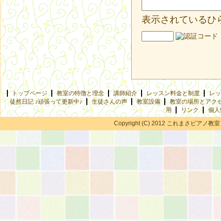
表示されているひ
トップページ
教室の特徴と理念
講師紹介
レッスン料金と制度
レッ
徒然日記 ♪頑張って更新中♪
生徒さんの声
教室設備
教室の場所とアク
用
リンク
個人
Copyright (C) 2012 これまさピアノ教室 