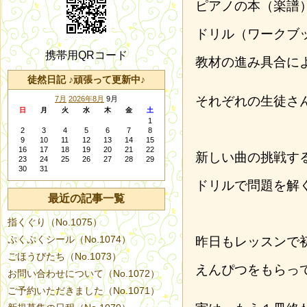
ピアノの本（楽譜
ドリル（ワークブ
携帯用QRコード
教材の進み具合に
徒然日記 ♪頑張って更新中♪
それぞれの生徒さ
7月
2026年8月
9月
日
月
火
水
木
金
土
1
2
3
4
5
6
7
8
9
10
11
12
13
14
15
16
17
18
19
20
21
22
新しい曲の挑戦す
23
24
25
26
27
28
29
30
31
ドリルで問題を解
最近の記事一覧
指くぐり（No.1075）
ぷくぷくシール（No.1074）
昨日もレッスンで
ごほうびたち（No.1073）
えんぴつをもらっ
お問い合わせについて（No.1072）
ご予約いただきました（No.1071）