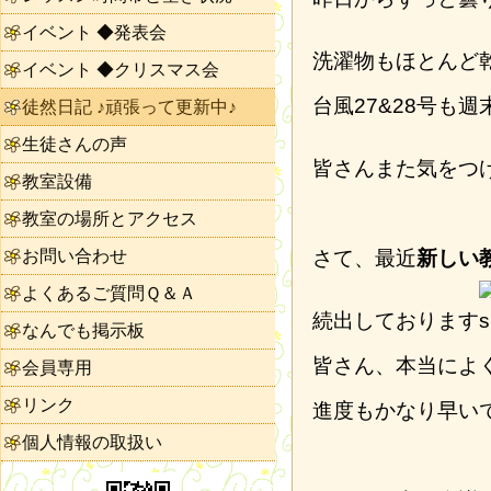
イベント ◆発表会
洗濯物もほとんど
イベント ◆クリスマス会
台風27&28号も
徒然日記 ♪頑張って更新中♪
生徒さんの声
皆さんまた気をつ
教室設備
教室の場所とアクセス
お問い合わせ
さて、最近
新しい
よくあるご質問Ｑ＆Ａ
続出しております
なんでも掲示板
皆さん、本当によ
会員専用
リンク
進度もかなり早い
個人情報の取扱い