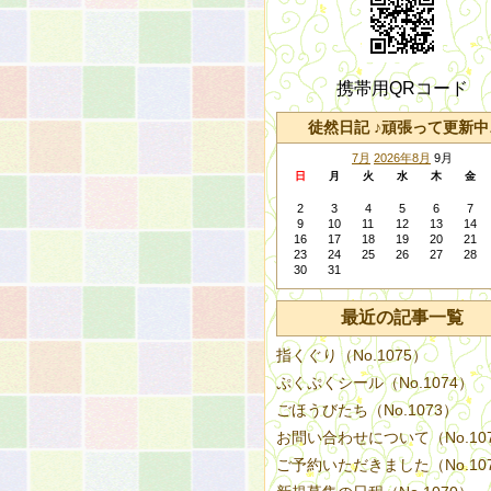
携帯用QRコード
徒然日記 ♪頑張って更新中
7月
2026年8月
9月
日
月
火
水
木
金
2
3
4
5
6
7
9
10
11
12
13
14
16
17
18
19
20
21
23
24
25
26
27
28
30
31
最近の記事一覧
指くぐり（No.1075）
ぷくぷくシール（No.1074）
ごほうびたち（No.1073）
お問い合わせについて（No.10
ご予約いただきました（No.10