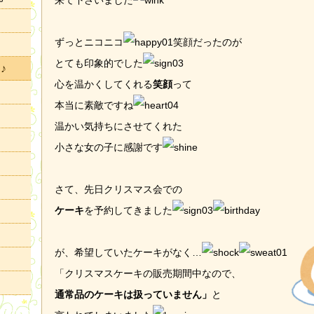
来て下さいました
ずっとニコニコ
笑顔だったのが
とても印象的でした
♪
心を温かくしてくれる
笑顔
って
本当に素敵ですね
温かい気持ちにさせてくれた
小さな女の子に感謝です
さて、先日クリスマス会での
ケーキ
を
予約してきました
が、希望していたケーキがなく…
「クリスマスケーキの販売期間中なので、
通常品のケーキは扱っていません」
と