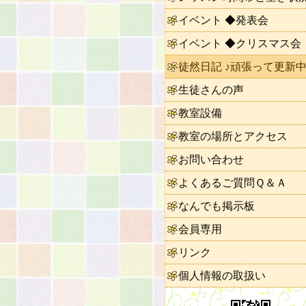
イベント ◆発表会
イベント ◆クリスマス会
徒然日記 ♪頑張って更新中
生徒さんの声
教室設備
教室の場所とアクセス
お問い合わせ
よくあるご質問Ｑ＆Ａ
なんでも掲示板
会員専用
リンク
個人情報の取扱い