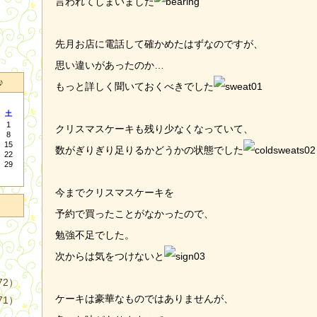
言われてしまいました
先月お店に電話して確かめたはずなのですが、
思い違いがあったのか…
♪
もっと詳しく聞いておくべきでした
土
1
クリスマスケーキも残り少なくなっていて、
8
15
数がぎりぎり足りるかどうかの状態でした
22
29
今までクリスマスケーキを
予約で買ったことがなかったので、
勉強不足でした。
次からは気をつけないと
72）
ケーキは豪華なものではありませんが、
71）