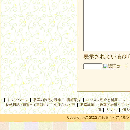
表示されているひ
トップページ
教室の特徴と理念
講師紹介
レッスン料金と制度
レッ
徒然日記 ♪頑張って更新中♪
生徒さんの声
教室設備
教室の場所とアク
用
リンク
個人
Copyright (C) 2012 これまさピアノ教室 