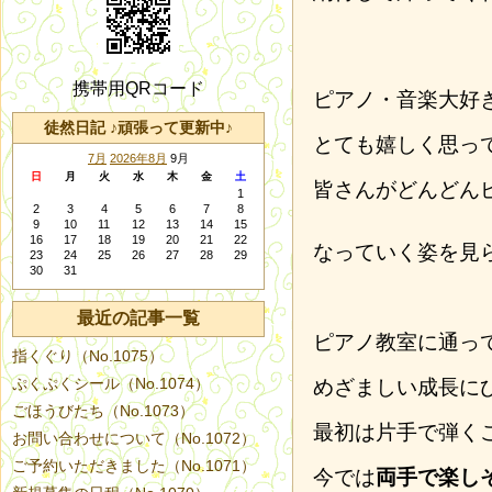
携帯用QRコード
ピアノ・音楽大好
徒然日記 ♪頑張って更新中♪
とても嬉しく思っ
7月
2026年8月
9月
日
月
火
水
木
金
土
皆さんがどんどん
1
2
3
4
5
6
7
8
9
10
11
12
13
14
15
16
17
18
19
20
21
22
なっていく姿を見
23
24
25
26
27
28
29
30
31
最近の記事一覧
ピアノ教室に通っ
指くぐり（No.1075）
ぷくぷくシール（No.1074）
めざましい成長に
ごほうびたち（No.1073）
最初は片手で弾く
お問い合わせについて（No.1072）
ご予約いただきました（No.1071）
今では
両手で楽し