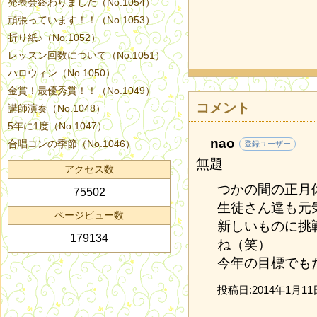
発表会終わりました（No.1054）
頑張っています！！（No.1053）
折り紙♪（No.1052）
レッスン回数について（No.1051）
ハロウィン（No.1050）
金賞！最優秀賞！！（No.1049）
コメント
講師演奏（No.1048）
5年に1度（No.1047）
nao
合唱コンの季節（No.1046）
登録ユーザー
無題
アクセス数
つかの間の正月
75502
生徒さん達も元
ページビュー数
新しいものに挑
179134
ね（笑）
今年の目標でも
投稿日:2014年1月11日