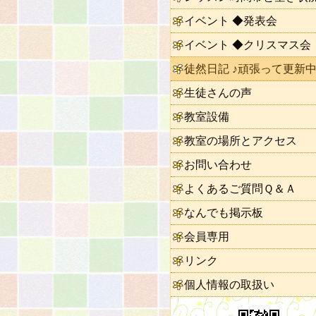
イベント ◆発表会
イベント ◆クリスマス会
徒然日記 ♪頑張って更新中
生徒さんの声
教室設備
教室の場所とアクセス
お問い合わせ
よくあるご質問Ｑ＆Ａ
なんでも掲示板
会員専用
リンク
個人情報の取扱い