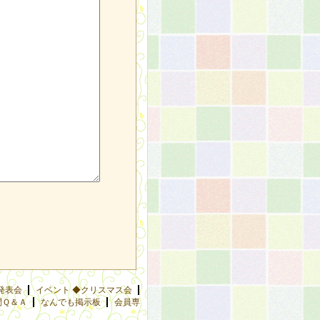
発表会
イベント ◆クリスマス会
問Ｑ＆Ａ
なんでも掲示板
会員専