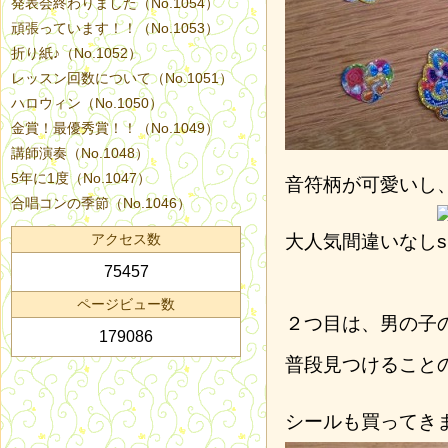
発表会終わりました（No.1054）
頑張っています！！（No.1053）
折り紙♪（No.1052）
レッスン回数について（No.1051）
ハロウィン（No.1050）
金賞！最優秀賞！！（No.1049）
講師演奏（No.1048）
5年に1度（No.1047）
音符柄が可愛いし
合唱コンの季節（No.1046）
アクセス数
大人気間違いなし
75457
ページビュー数
２つ目は、男の子
179086
普段見つけること
シールも買ってき