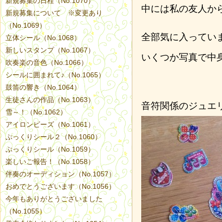
新規募集の日程（No.1070）
中には私の友人か
新規募集について ※変更あり
（No.1069）
全部気に入ってい
立体シール（No.1068）
新しいスタンプ（No.1067）
いくつか写真で中
吹奏楽の音色（No.1066）
シールに囲まれて♪（No.1065）
鼓笛の響き（No.1064）
生徒さんの作品（No.1063）
音符関係のジュエ
雪～！（No.1062）
アイロンビーズ（No.1061）
ぷっくりシール２（No.1060）
ぷっくりシール（No.1059）
楽しいご報告！（No.1058）
伴奏のオーディション（No.1057）
おめでとうございます（No.1056）
今年もありがとうございました
（No.1055）