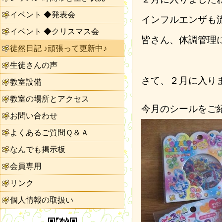
イベント ◆発表会
インフルエンザも
イベント ◆クリスマス会
皆さん、体調管理
徒然日記 ♪頑張って更新中♪
生徒さんの声
さて、２月に入り
教室設備
教室の場所とアクセス
今月のシールをご
お問い合わせ
よくあるご質問Ｑ＆Ａ
なんでも掲示板
会員専用
リンク
個人情報の取扱い