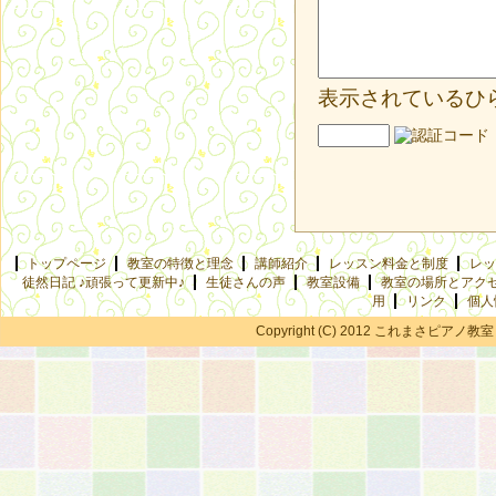
表示されているひ
トップページ
教室の特徴と理念
講師紹介
レッスン料金と制度
レッ
徒然日記 ♪頑張って更新中♪
生徒さんの声
教室設備
教室の場所とアク
用
リンク
個人
Copyright (C) 2012 これまさピアノ教室 