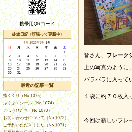
携帯用QRコード
徒然日記 ♪頑張って更新中♪
7月
2026年8月
9月
日
月
火
水
木
金
土
1
皆さん、
フレーク
2
3
4
5
6
7
8
9
10
11
12
13
14
15
16
17
18
19
20
21
22
上の写真のように
23
24
25
26
27
28
29
30
31
バラバラに入って
最近の記事一覧
指くぐり（No.1075）
１袋に約７０枚入
ぷくぷくシール（No.1074）
ごほうびたち（No.1073）
お問い合わせについて（No.1072）
今回は新しいフレ
ご予約いただきました（No.1071）