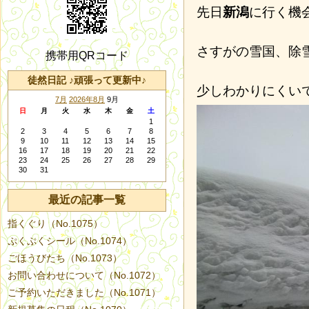
先日
新潟
に行く機
さすがの雪国、除
携帯用QRコード
徒然日記 ♪頑張って更新中♪
少しわかりにくい
7月
2026年8月
9月
日
月
火
水
木
金
土
1
2
3
4
5
6
7
8
9
10
11
12
13
14
15
16
17
18
19
20
21
22
23
24
25
26
27
28
29
30
31
最近の記事一覧
指くぐり（No.1075）
ぷくぷくシール（No.1074）
ごほうびたち（No.1073）
お問い合わせについて（No.1072）
ご予約いただきました（No.1071）