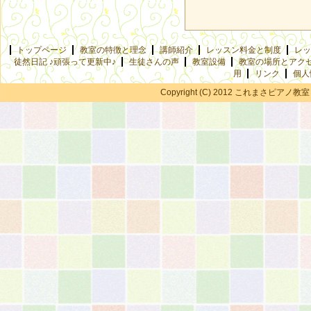
トップページ
教室の特徴と理念
講師紹介
レッスン料金と制度
レッ
徒然日記 ♪頑張って更新中♪
生徒さんの声
教室設備
教室の場所とアク
用
リンク
個人
Copyright (C) 2012 これまさピアノ教室 