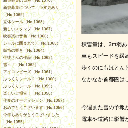
新規募集の日程（No.1070）
新規募集について ※変更あり
（No.1069）
立体シール（No.1068）
新しいスタンプ（No.1067）
吹奏楽の音色（No.1066）
シールに囲まれて♪（No.1065）
積雪量は、2m弱
鼓笛の響き（No.1064）
車もスピードを緩
生徒さんの作品（No.1063）
雪～！（No.1062）
歩くのにもほとん
アイロンビーズ（No.1061）
なかなか首都圏は
ぷっくりシール２（No.1060）
ぷっくりシール（No.1059）
楽しいご報告！（No.1058）
伴奏のオーディション（No.1057）
今週また雪の予報
おめでとうございます（No.1056）
今年もありがとうございました
電車や道路に影響
（No.1055）