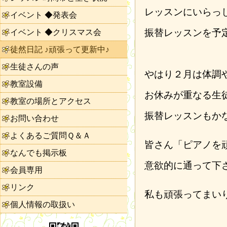
レッスンにいらっ
イベント ◆発表会
振替レッスンを予
イベント ◆クリスマス会
徒然日記 ♪頑張って更新中♪
生徒さんの声
やはり２月は体調
教室設備
お休みが重なる生
教室の場所とアクセス
振替レッスンもか
お問い合わせ
よくあるご質問Ｑ＆Ａ
皆さん「ピアノを
なんでも掲示板
意欲的に通って下
会員専用
リンク
私も頑張ってまい
個人情報の取扱い