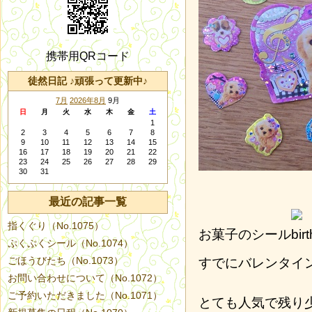
携帯用QRコード
徒然日記 ♪頑張って更新中♪
7月
2026年8月
9月
日
月
火
水
木
金
土
1
2
3
4
5
6
7
8
9
10
11
12
13
14
15
16
17
18
19
20
21
22
23
24
25
26
27
28
29
30
31
最近の記事一覧
指くぐり（No.1075）
お菓子のシール
ぷくぷくシール（No.1074）
ごほうびたち（No.1073）
すでにバレンタイ
お問い合わせについて（No.1072）
ご予約いただきました（No.1071）
とても人気で残り