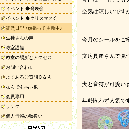
イベント ◆発表会
空気は涼しいです
イベント ◆クリスマス会
徒然日記 ♪頑張って更新中♪
生徒さんの声
今月のシールをご
教室設備
文房具屋さんで見
教室の場所とアクセス
お問い合わせ
よくあるご質問Ｑ＆Ａ
犬と音符が可愛い
なんでも掲示板
会員専用
年齢問わず人気で
リンク
個人情報の取扱い