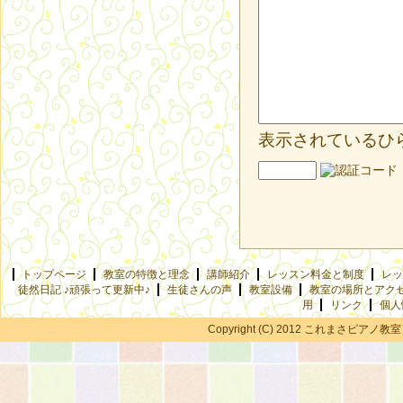
表示されているひ
トップページ
教室の特徴と理念
講師紹介
レッスン料金と制度
レッ
徒然日記 ♪頑張って更新中♪
生徒さんの声
教室設備
教室の場所とアク
用
リンク
個人
Copyright (C) 2012 これまさピアノ教室 