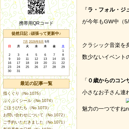
『
ラ・フォル・ジ
が今年もGW中（5
携帯用QRコード
徒然日記 ♪頑張って更新中♪
7月
2026年8月
9月
クラシック音楽を
日
月
火
水
木
金
土
1
2
3
4
5
6
7
8
数少ないイベント
9
10
11
12
13
14
15
16
17
18
19
20
21
22
23
24
25
26
27
28
29
30
31
「
０歳からのコン
最近の記事一覧
小さなお子さん連
指くぐり（No.1075）
ぷくぷくシール（No.1074）
ごほうびたち（No.1073）
魅力の一つですね
お問い合わせについて（No.1072）
ご予約いただきました（No.1071）