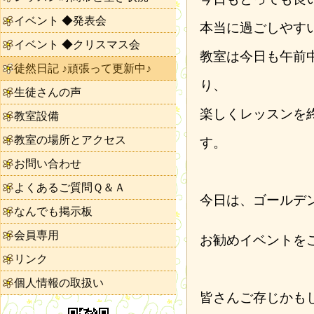
イベント ◆発表会
本当に過ごしやす
イベント ◆クリスマス会
教室は今日も午前
徒然日記 ♪頑張って更新中♪
り、
生徒さんの声
楽しくレッスンを
教室設備
教室の場所とアクセス
す。
お問い合わせ
よくあるご質問Ｑ＆Ａ
今日は、ゴールデ
なんでも掲示板
会員専用
お勧めイベントを
リンク
個人情報の取扱い
皆さんご存じかも