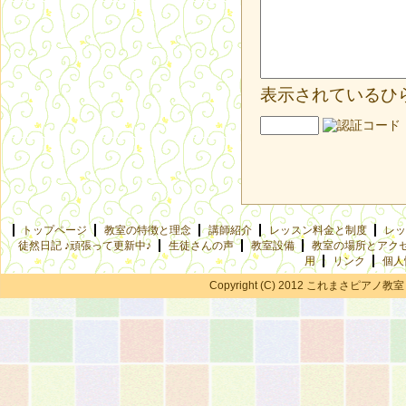
表示されているひ
トップページ
教室の特徴と理念
講師紹介
レッスン料金と制度
レッ
徒然日記 ♪頑張って更新中♪
生徒さんの声
教室設備
教室の場所とアク
用
リンク
個人
Copyright (C) 2012 これまさピアノ教室 