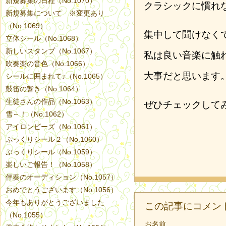
新規募集の日程（No.1070）
クラシックに慣れ
新規募集について ※変更あり
（No.1069）
集中して聞けなく
立体シール（No.1068）
新しいスタンプ（No.1067）
私は良い音楽に触
吹奏楽の音色（No.1066）
大事だと思います
シールに囲まれて♪（No.1065）
鼓笛の響き（No.1064）
生徒さんの作品（No.1063）
ぜひチェックして
雪～！（No.1062）
アイロンビーズ（No.1061）
ぷっくりシール２（No.1060）
ぷっくりシール（No.1059）
楽しいご報告！（No.1058）
伴奏のオーディション（No.1057）
おめでとうございます（No.1056）
今年もありがとうございました
この記事にコメン
（No.1055）
お名前