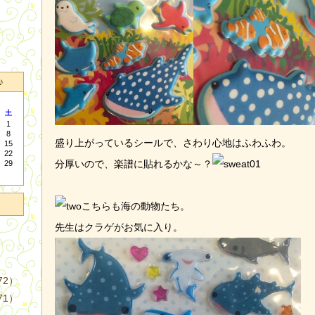
♪
土
1
8
盛り上がっているシールで、さわり心地はふわふわ。
15
22
分厚いので、楽譜に貼れるかな～？
29
こちらも海の動物たち。
先生はクラゲがお気に入り。
72）
71）