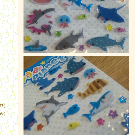
）
57）
56）