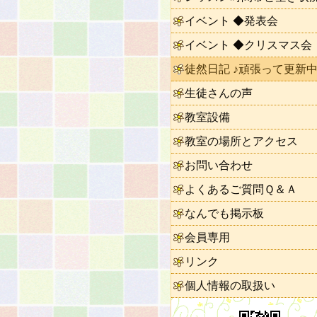
イベント ◆発表会
イベント ◆クリスマス会
徒然日記 ♪頑張って更新中
生徒さんの声
教室設備
教室の場所とアクセス
お問い合わせ
よくあるご質問Ｑ＆Ａ
なんでも掲示板
会員専用
リンク
個人情報の取扱い