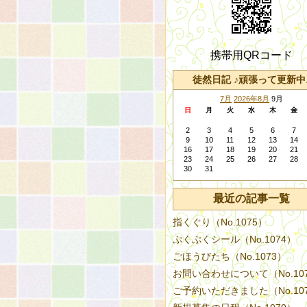
携帯用QRコード
徒然日記 ♪頑張って更新中
7月
2026年8月
9月
日
月
火
水
木
金
2
3
4
5
6
7
9
10
11
12
13
14
16
17
18
19
20
21
23
24
25
26
27
28
30
31
最近の記事一覧
指くぐり（No.1075）
ぷくぷくシール（No.1074）
ごほうびたち（No.1073）
お問い合わせについて（No.10
ご予約いただきました（No.10