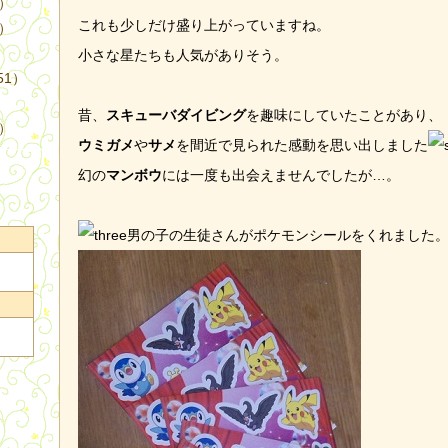
4）
これも少しだけ盛り上がっていますね。
3）
小さな星たちも人気がありそう。
51）
昔、
スキューバダイビング
を趣味にしていたことがあり、
9）
ウミガメ
や
サメ
を間近で見られた感動を思い出しました
幻の
マンボウ
には一度も出会えませんでしたが…。
男の子の生徒さんがポケモンシールをくれました