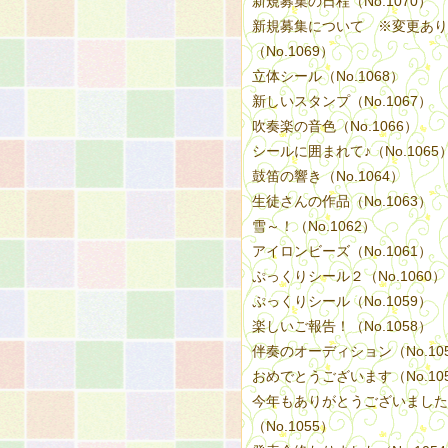
新規募集の日程（No.1070）
新規募集について ※変更あり
（No.1069）
立体シール（No.1068）
新しいスタンプ（No.1067）
吹奏楽の音色（No.1066）
シールに囲まれて♪（No.1065
鼓笛の響き（No.1064）
生徒さんの作品（No.1063）
雪～！（No.1062）
アイロンビーズ（No.1061）
ぷっくりシール２（No.1060）
ぷっくりシール（No.1059）
楽しいご報告！（No.1058）
伴奏のオーディション（No.10
おめでとうございます（No.10
今年もありがとうございました
（No.1055）