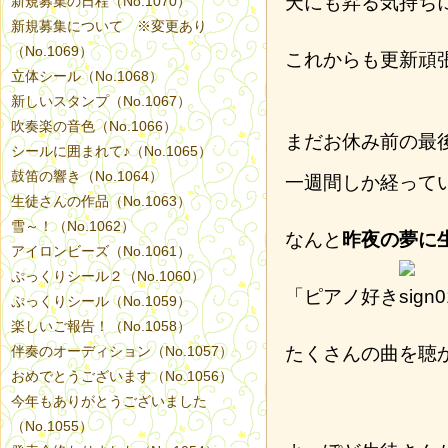
天にも昇る気持ち
新規募集の日程（No.1070）
新規募集について ※変更あり
（No.1069）
これからも更新頑
立体シール（No.1068）
新しいスタンプ（No.1067）
吹奏楽の音色（No.1066）
まだお休み前の最
シールに囲まれて♪（No.1065）
鼓笛の響き（No.1064）
一週間しか経って
生徒さんの作品（No.1063）
雪～！（No.1062）
なんと
昨夜の夢に
アイロンビーズ（No.1061）
ぷっくりシール２（No.1060）
「ピアノ好き
ぷっくりシール（No.1059）
楽しいご報告！（No.1058）
伴奏のオーディション（No.1057）
たくさんの曲を聴
おめでとうございます（No.1056）
今年もありがとうございました
（No.1055）