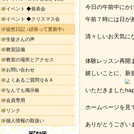
今日の午前中にか
イベント ◆発表会
午前７時には日が
イベント ◆クリスマス会
徒然日記 ♪頑張って更新中♪
清々しいお天気に
生徒さんの声
教室設備
教室の場所とアクセス
体験レッスン再開
お問い合わせ
嬉しいことに、新
よくあるご質問Ｑ＆Ａ
いただきました
なんでも掲示板
会員専用
ホームページを見
リンク
個人情報の取扱い
ありがとうござい