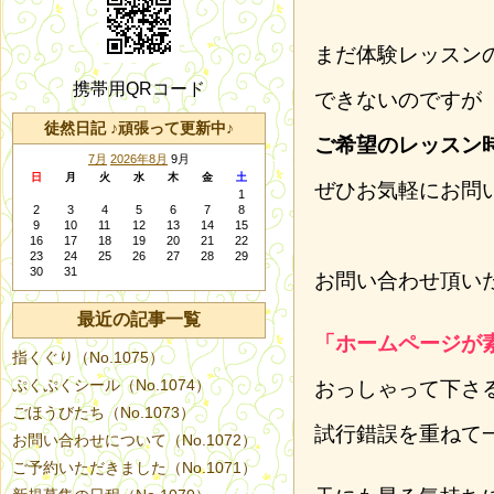
まだ体験レッスン
携帯用QRコード
できないのですが
徒然日記 ♪頑張って更新中♪
ご希望のレッスン
7月
2026年8月
9月
日
月
火
水
木
金
土
ぜひお気軽にお問
1
2
3
4
5
6
7
8
9
10
11
12
13
14
15
16
17
18
19
20
21
22
23
24
25
26
27
28
29
30
31
お問い合わせ頂い
最近の記事一覧
「ホームページが
指くぐり（No.1075）
ぷくぷくシール（No.1074）
おっしゃって下さ
ごほうびたち（No.1073）
試行錯誤を重ねて
お問い合わせについて（No.1072）
ご予約いただきました（No.1071）