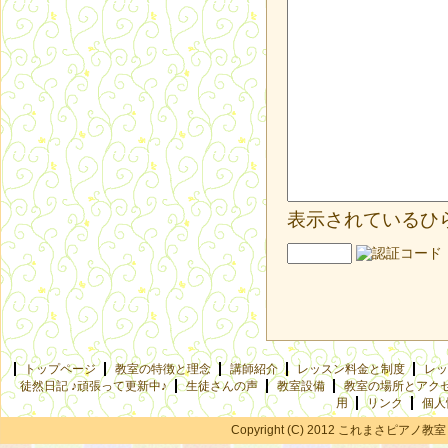
表示されているひ
トップページ
教室の特徴と理念
講師紹介
レッスン料金と制度
レッ
徒然日記 ♪頑張って更新中♪
生徒さんの声
教室設備
教室の場所とアク
用
リンク
個人
Copyright (C) 2012 これまさピアノ教室 