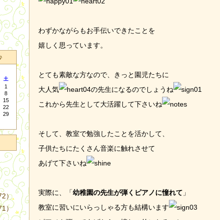
わずかながらもお手伝いできたことを
嬉しく思っています。
♪
とても素敵な方なので、きっと園児たちに
土
1
大人気
の先生になるのでしょうね
8
15
これから先生として大活躍して下さいね
22
29
そして、教室で勉強したことを活かして、
子供たちにたくさん音楽に触れさせて
あげて下さいね
実際に、「
幼稚園の先生が弾くピアノに憧れて
」
72）
教室に習いにいらっしゃる方も結構います
71）