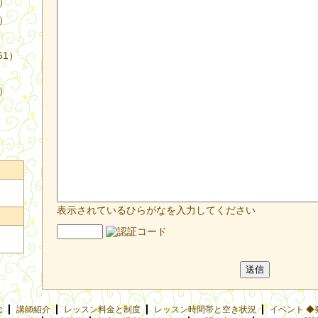
4）
3）
51）
9）
表示されているひらがなを入力してください
念
講師紹介
レッスン料金と制度
レッスン時間帯と空き状況
イベント ◆