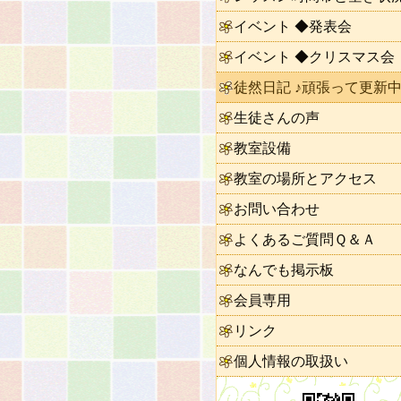
イベント ◆発表会
イベント ◆クリスマス会
徒然日記 ♪頑張って更新中
生徒さんの声
教室設備
教室の場所とアクセス
お問い合わせ
よくあるご質問Ｑ＆Ａ
なんでも掲示板
会員専用
リンク
個人情報の取扱い