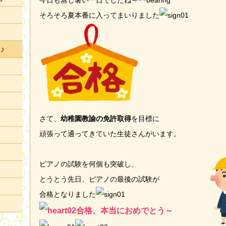
今日も蒸し暑い一日でしたね～
そろそろ夏本番に入ってまいりました
♪
さて、
幼稚園教諭の免許取得
を目標に
頑張って通ってきていた生徒さんがいます。
ピアノの試験を何個も突破し、
とうとう先日、ピアノの最後の試験が
合格となりました
合格、本当におめでとう～