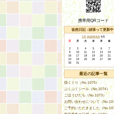
携帯用QRコード
徒然日記 ♪頑張って更新中
7月
2026年8月
9月
日
月
火
水
木
金
2
3
4
5
6
7
9
10
11
12
13
14
16
17
18
19
20
21
23
24
25
26
27
28
30
31
最近の記事一覧
指くぐり（No.1075）
ぷくぷくシール（No.1074）
ごほうびたち（No.1073）
お問い合わせについて（No.10
ご予約いただきました（No.10