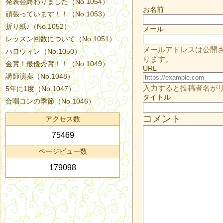
発表会終わりました（No.1054）
お名前
頑張っています！！（No.1053）
折り紙♪（No.1052）
メール
レッスン回数について（No.1051）
メールアドレスは公開
ハロウィン（No.1050）
ります。
金賞！最優秀賞！！（No.1049）
URL
講師演奏（No.1048）
入力すると投稿者名が
5年に1度（No.1047）
タイトル
合唱コンの季節（No.1046）
コメント
アクセス数
75469
ページビュー数
179098