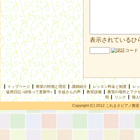
表示されているひ
トップページ
教室の特徴と理念
講師紹介
レッスン料金と制度
レッ
徒然日記 ♪頑張って更新中♪
生徒さんの声
教室設備
教室の場所とアク
用
リンク
個人
Copyright (C) 2012 これまさピアノ教室 