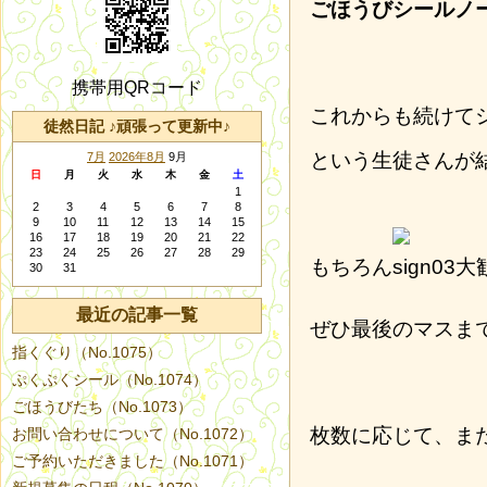
ごほうびシールノ
携帯用QRコード
これからも続けて
徒然日記 ♪頑張って更新中♪
という生徒さんが
7月
2026年8月
9月
日
月
火
水
木
金
土
1
2
3
4
5
6
7
8
9
10
11
12
13
14
15
16
17
18
19
20
21
22
23
24
25
26
27
28
29
もちろん
大
30
31
最近の記事一覧
ぜひ最後のマスま
指くぐり（No.1075）
ぷくぷくシール（No.1074）
ごほうびたち（No.1073）
枚数に応じて、ま
お問い合わせについて（No.1072）
ご予約いただきました（No.1071）