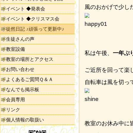
風のおかげで少し
イベント ◆発表会
イベント ◆クリスマス会
徒然日記 ♪頑張って更新中♪
生徒さんの声
教室設備
私は午後、
一年ぶ
教室の場所とアクセス
お問い合わせ
ご近所を回って楽
よくあるご質問Ｑ＆Ａ
自転車は風を切っ
なんでも掲示板
会員専用
リンク
個人情報の取扱い
教室のお休み中に