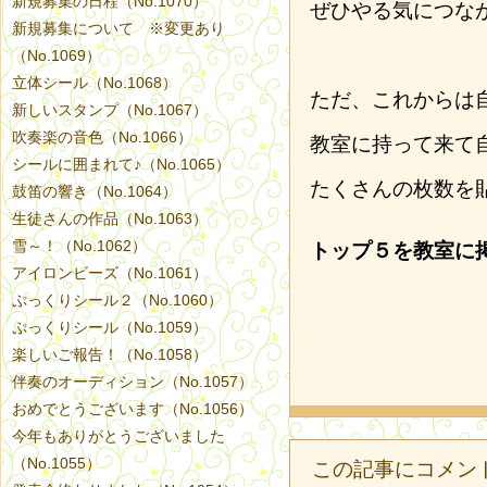
新規募集の日程（No.1070）
ぜひやる気につな
新規募集について ※変更あり
（No.1069）
立体シール（No.1068）
ただ、これからは
新しいスタンプ（No.1067）
吹奏楽の音色（No.1066）
教室に持って来て
シールに囲まれて♪（No.1065）
たくさんの枚数を
鼓笛の響き（No.1064）
生徒さんの作品（No.1063）
雪～！（No.1062）
トップ５を教室に
アイロンビーズ（No.1061）
ぷっくりシール２（No.1060）
ぷっくりシール（No.1059）
楽しいご報告！（No.1058）
伴奏のオーディション（No.1057）
おめでとうございます（No.1056）
今年もありがとうございました
（No.1055）
この記事にコメン