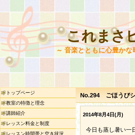
これまさ
～ 音楽とともに心豊かな
トップページ
No.294 ごほうび
教室の特徴と理念
講師紹介
2014年8月4日(月)
レッスン料金と制度
今日も蒸し暑い一
レッスン時間帯と空き状況