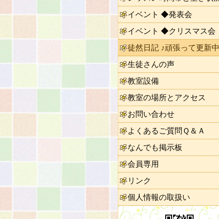
イベント ◆発表会
イベント ◆クリスマス会
徒然日記 ♪頑張って更新中
生徒さんの声
教室設備
教室の場所とアクセス
お問い合わせ
よくあるご質問Ｑ＆Ａ
なんでも掲示板
会員専用
リンク
個人情報の取扱い