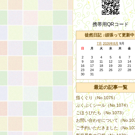
携帯用QRコード
徒然日記 ♪頑張って更新中
7月
2026年8月
9月
日
月
火
水
木
金
2
3
4
5
6
7
9
10
11
12
13
14
16
17
18
19
20
21
23
24
25
26
27
28
30
31
最近の記事一覧
指くぐり（No.1075）
ぷくぷくシール（No.1074）
ごほうびたち（No.1073）
お問い合わせについて（No.10
ご予約いただきました（No.10