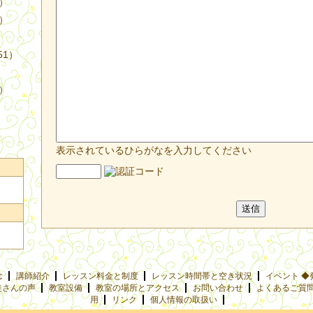
4）
3）
51）
9）
表示されているひらがなを入力してください
念
講師紹介
レッスン料金と制度
レッスン時間帯と空き状況
イベント ◆
徒さんの声
教室設備
教室の場所とアクセス
お問い合わせ
よくあるご質
用
リンク
個人情報の取扱い