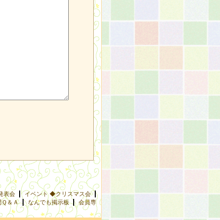
発表会
イベント ◆クリスマス会
問Ｑ＆Ａ
なんでも掲示板
会員専