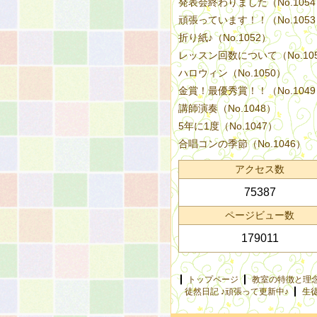
発表会終わりました（No.105
頑張っています！！（No.105
折り紙♪（No.1052）
レッスン回数について（No.10
ハロウィン（No.1050）
金賞！最優秀賞！！（No.104
講師演奏（No.1048）
5年に1度（No.1047）
合唱コンの季節（No.1046）
アクセス数
75387
ページビュー数
179011
トップページ
教室の特徴と理
徒然日記 ♪頑張って更新中♪
生