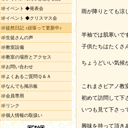
イベント ◆発表会
雨が降りとても涼
イベント ◆クリスマス会
徒然日記 ♪頑張って更新中♪
半袖では肌寒いで
生徒さんの声
子供たちはたくさ
教室設備
教室の場所とアクセス
ちょうどいい気候
お問い合わせ
よくあるご質問Ｑ＆Ａ
これまさピアノ教
なんでも掲示板
会員専用
初めて訪問して下
リンク
いつも見て下さっ
個人情報の取扱い
興味を持って頂き