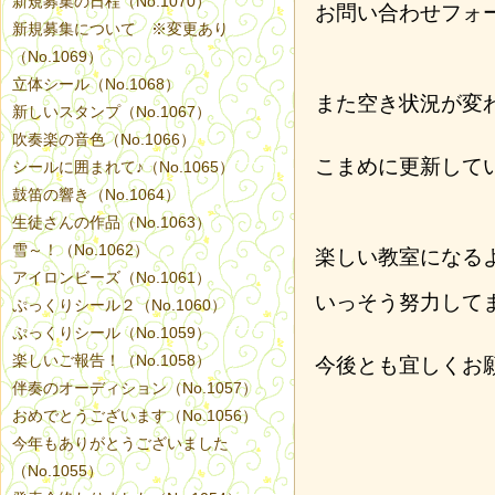
新規募集の日程（No.1070）
お問い合わせフォ
新規募集について ※変更あり
（No.1069）
立体シール（No.1068）
また空き状況が変
新しいスタンプ（No.1067）
吹奏楽の音色（No.1066）
こまめに更新して
シールに囲まれて♪（No.1065）
鼓笛の響き（No.1064）
生徒さんの作品（No.1063）
雪～！（No.1062）
楽しい教室になる
アイロンビーズ（No.1061）
いっそう努力して
ぷっくりシール２（No.1060）
ぷっくりシール（No.1059）
楽しいご報告！（No.1058）
今後とも宜しくお
伴奏のオーディション（No.1057）
おめでとうございます（No.1056）
今年もありがとうございました
（No.1055）