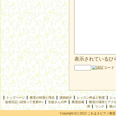
表示されているひ
トップページ
教室の特徴と理念
講師紹介
レッスン料金と制度
レッ
徒然日記 ♪頑張って更新中♪
生徒さんの声
教室設備
教室の場所とアク
用
リンク
個人
Copyright (C) 2012 これまさピアノ教室 