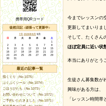
今までレッスンの
携帯用QRコード
更新してまいりま
徒然日記 ♪頑張って更新中♪
7月
2026年8月
9月
そして、たくさん
日
月
火
水
木
金
土
1
2
3
4
5
6
7
8
ほぼ定員に近い状
9
10
11
12
13
14
15
16
17
18
19
20
21
22
23
24
25
26
27
28
29
30
31
本当にありがとう
最近の記事一覧
指くぐり（No.1075）
生徒さん募集数が
ぷくぷくシール（No.1074）
ごほうびたち（No.1073）
興味がある方は、
お問い合わせについて（No.1072）
「レッスン時間帯
ご予約いただきました（No.1071）