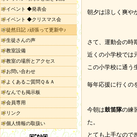
イベント ◆発表会
朝夕は涼しく爽や
イベント ◆クリスマス会
徒然日記 ♪頑張って更新中♪
生徒さんの声
さて、運動会の時
教室設備
近くの小学校では
教室の場所とアクセス
この小学校に通う
お問い合わせ
よくあるご質問Ｑ＆Ａ
毎年応援に行くの
なんでも掲示板
会員専用
今朝は
鼓笛隊
の練
リンク
た。
個人情報の取扱い
とても上手なので