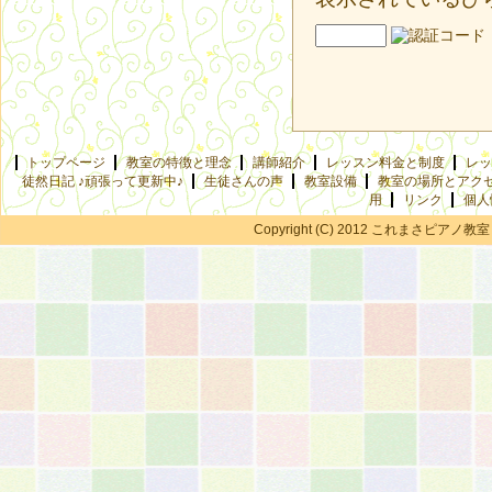
トップページ
教室の特徴と理念
講師紹介
レッスン料金と制度
レッ
徒然日記 ♪頑張って更新中♪
生徒さんの声
教室設備
教室の場所とアク
用
リンク
個人
Copyright (C) 2012 これまさピアノ教室 