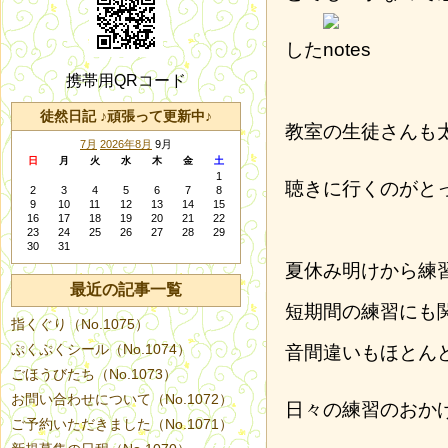
した
携帯用QRコード
徒然日記 ♪頑張って更新中♪
教室の生徒さんも
7月
2026年8月
9月
日
月
火
水
木
金
土
1
聴きに行くのがと
2
3
4
5
6
7
8
9
10
11
12
13
14
15
16
17
18
19
20
21
22
23
24
25
26
27
28
29
30
31
夏休み明けから練
最近の記事一覧
短期間の練習にも
指くぐり（No.1075）
ぷくぷくシール（No.1074）
音間違いもほとん
ごほうびたち（No.1073）
お問い合わせについて（No.1072）
日々の練習のおか
ご予約いただきました（No.1071）