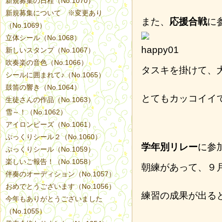
新規募集の日程（No.1070）
新規募集について ※変更あり
また、
応援合戦
に
（No.1069）
立体シール（No.1068）
新しいスタンプ（No.1067）
吹奏楽の音色（No.1066）
タスキを掛けて、
シールに囲まれて♪（No.1065）
鼓笛の響き（No.1064）
とてもカッコイイ
生徒さんの作品（No.1063）
雪～！（No.1062）
アイロンビーズ（No.1061）
ぷっくりシール２（No.1060）
学年別リレー
に参
ぷっくりシール（No.1059）
楽しいご報告！（No.1058）
朝練があって、９
伴奏のオーディション（No.1057）
おめでとうございます（No.1056）
練習の成果が出る
今年もありがとうございました
（No.1055）