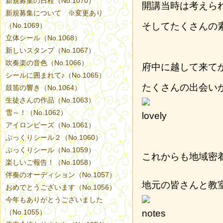
新規募集の日程（No.1070）
開講当時は考えら
新規募集について ※変更あり
そしてたくさんの
（No.1069）
立体シール（No.1068）
新しいスタンプ（No.1067）
吹奏楽の音色（No.1066）
府中に越して来て
シールに囲まれて♪（No.1065）
たくさんの出会い
鼓笛の響き（No.1064）
生徒さんの作品（No.1063）
雪～！（No.1062）
アイロンビーズ（No.1061）
ぷっくりシール２（No.1060）
ぷっくりシール（No.1059）
これからも地域密
楽しいご報告！（No.1058）
伴奏のオーディション（No.1057）
地元の皆さんと教
おめでとうございます（No.1056）
今年もありがとうございました
（No.1055）