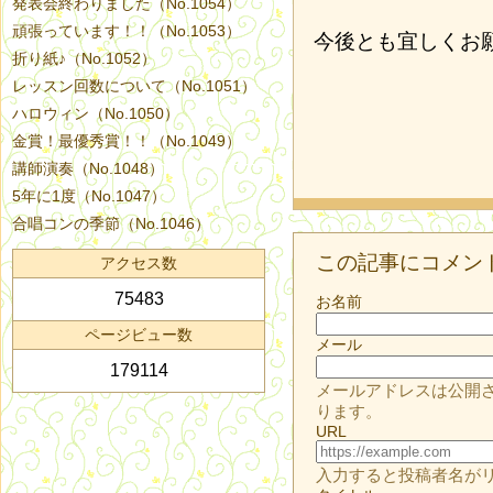
発表会終わりました（No.1054）
頑張っています！！（No.1053）
今後とも宜しくお
折り紙♪（No.1052）
レッスン回数について（No.1051）
ハロウィン（No.1050）
金賞！最優秀賞！！（No.1049）
講師演奏（No.1048）
5年に1度（No.1047）
合唱コンの季節（No.1046）
この記事にコメン
アクセス数
75483
お名前
ページビュー数
メール
179114
メールアドレスは公開
ります。
URL
入力すると投稿者名が