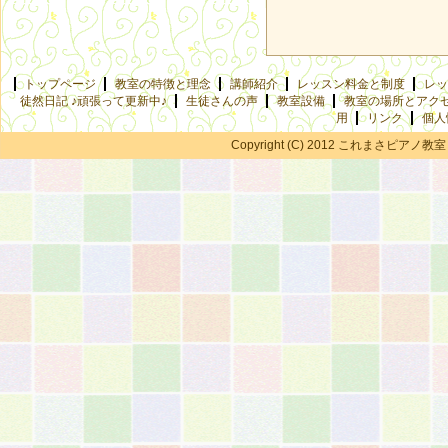
トップページ
教室の特徴と理念
講師紹介
レッスン料金と制度
レッ
徒然日記 ♪頑張って更新中♪
生徒さんの声
教室設備
教室の場所とアク
用
リンク
個人
Copyright (C) 2012 これまさピアノ教室 