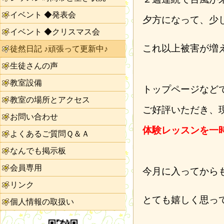
イベント ◆発表会
夕方になって、少
イベント ◆クリスマス会
これ以上被害が増
徒然日記 ♪頑張って更新中♪
生徒さんの声
教室設備
トップページなど
教室の場所とアクセス
ご好評いただき、
お問い合わせ
体験レッスンを一
よくあるご質問Ｑ＆Ａ
なんでも掲示板
会員専用
今月に入ってから
リンク
とても嬉しく思っ
個人情報の取扱い