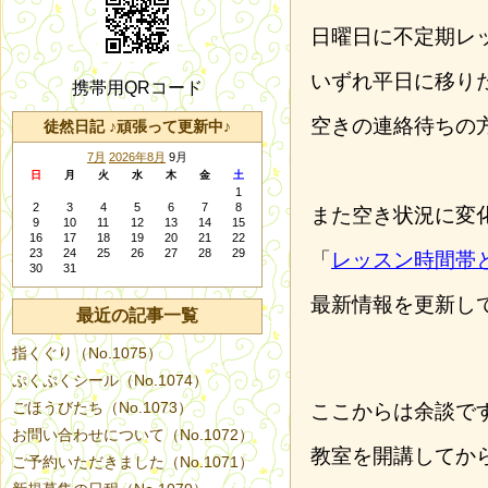
日曜日に不定期レ
いずれ平日に移り
携帯用QRコード
空きの連絡待ちの
徒然日記 ♪頑張って更新中♪
7月
2026年8月
9月
日
月
火
水
木
金
土
1
2
3
4
5
6
7
8
また空き状況に変
9
10
11
12
13
14
15
16
17
18
19
20
21
22
23
24
25
26
27
28
29
「
レッスン時間帯
30
31
最新情報を更新し
最近の記事一覧
指くぐり（No.1075）
ぷくぷくシール（No.1074）
ごほうびたち（No.1073）
ここからは余談で
お問い合わせについて（No.1072）
教室を開講してか
ご予約いただきました（No.1071）