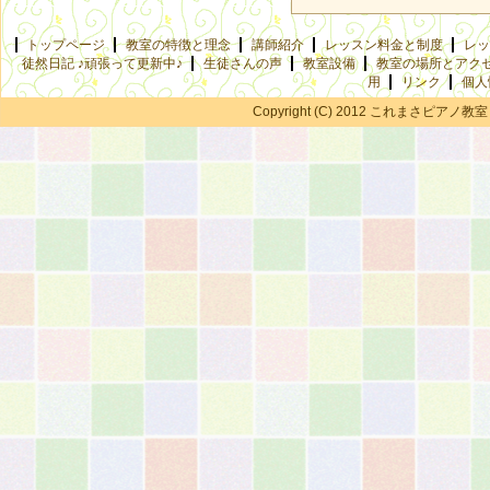
トップページ
教室の特徴と理念
講師紹介
レッスン料金と制度
レッ
徒然日記 ♪頑張って更新中♪
生徒さんの声
教室設備
教室の場所とアク
用
リンク
個人
Copyright (C) 2012 これまさピアノ教室 