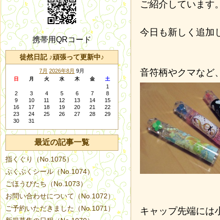
ご紹介しています
今日も新しく追加
携帯用QRコード
徒然日記 ♪頑張って更新中♪
音符柄やクマなど
7月
2026年8月
9月
日
月
火
水
木
金
土
1
2
3
4
5
6
7
8
9
10
11
12
13
14
15
16
17
18
19
20
21
22
23
24
25
26
27
28
29
30
31
最近の記事一覧
指くぐり（No.1075）
ぷくぷくシール（No.1074）
ごほうびたち（No.1073）
お問い合わせについて（No.1072）
ご予約いただきました（No.1071）
キャップ先端には