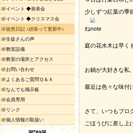
イベント ◆発表会
少しずつ紅葉の季
イベント ◆クリスマス会
ね
徒然日記 ♪頑張って更新中♪
生徒さんの声
庭の花水木は早く
教室設備
教室の場所とアクセス
お問い合わせ
お鍋が大好きな私
よくあるご質問Ｑ＆Ａ
最近は色々な味付
なんでも掲示板
会員専用
リンク
さて、いつもブロ
個人情報の取扱い
ごほうびに差し上