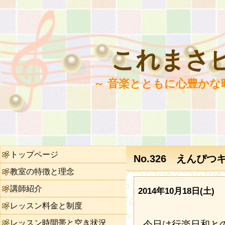
これまさ
～ 音楽とともに心豊かな
トップページ
No.326 えんぴつ
教室の特徴と理念
講師紹介
2014年10月18日(土)
レッスン料金と制度
レッスン時間帯と空き状況
今日は行楽日和と