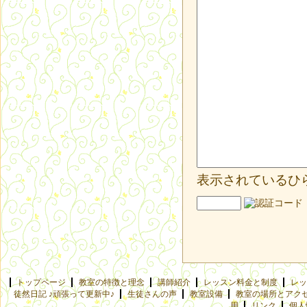
表示されているひ
トップページ
教室の特徴と理念
講師紹介
レッスン料金と制度
レッ
徒然日記 ♪頑張って更新中♪
生徒さんの声
教室設備
教室の場所とアク
用
リンク
個人