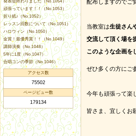
発表会終わりました（No.1054）
配布しますのでご
頑張っています！！（No.1053）
折り紙♪（No.1052）
レッスン回数について（No.1051）
当教室は
生徒さん
ハロウィン（No.1050）
交流して頂く場を
金賞！最優秀賞！！（No.1049）
講師演奏（No.1048）
このような企画を
5年に1度（No.1047）
合唱コンの季節（No.1046）
ぜひ多くの方にご
アクセス数
75502
ページビュー数
今年も頑張って楽
179134
皆さま、宜しくお