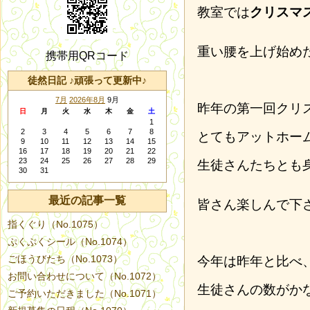
教室では
クリスマ
重い腰を上げ始め
携帯用QRコード
徒然日記 ♪頑張って更新中♪
7月
2026年8月
9月
昨年の第一回クリ
日
月
火
水
木
金
土
1
2
3
4
5
6
7
8
とてもアットホー
9
10
11
12
13
14
15
16
17
18
19
20
21
22
23
24
25
26
27
28
29
生徒さんたちとも
30
31
最近の記事一覧
皆さん楽しんで下
指くぐり（No.1075）
ぷくぷくシール（No.1074）
ごほうびたち（No.1073）
今年は昨年と比べ
お問い合わせについて（No.1072）
生徒さんの数がか
ご予約いただきました（No.1071）