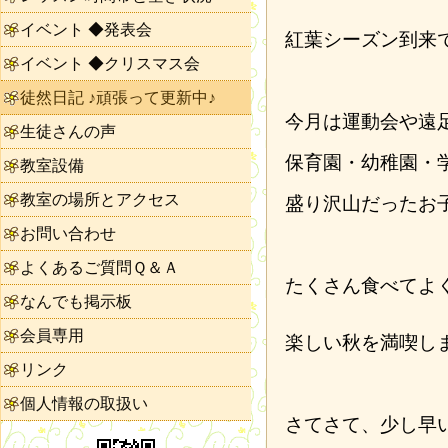
イベント ◆発表会
紅葉シーズン到来
イベント ◆クリスマス会
徒然日記 ♪頑張って更新中♪
今月は運動会や遠
生徒さんの声
保育園・幼稚園・
教室設備
教室の場所とアクセス
盛り沢山だったお
お問い合わせ
よくあるご質問Ｑ＆Ａ
たくさん食べてよ
なんでも掲示板
会員専用
楽しい秋を満喫し
リンク
個人情報の取扱い
さてさて、少し早