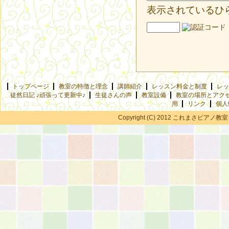
表示されているひ
トップページ
教室の特徴と理念
講師紹介
レッスン料金と制度
レッ
徒然日記 ♪頑張って更新中♪
生徒さんの声
教室設備
教室の場所とアク
用
リンク
個人
Copyright (C) 2012 これまさピアノ教室 