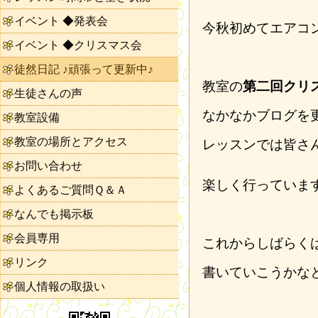
イベント ◆発表会
今秋初めてエアコ
イベント ◆クリスマス会
徒然日記 ♪頑張って更新中♪
教室の
第二回クリ
生徒さんの声
なかなかブログを
教室設備
教室の場所とアクセス
レッスンでは皆さ
お問い合わせ
楽しく行っていま
よくあるご質問Ｑ＆Ａ
なんでも掲示板
会員専用
これからしばらく
リンク
書いていこうかな
個人情報の取扱い