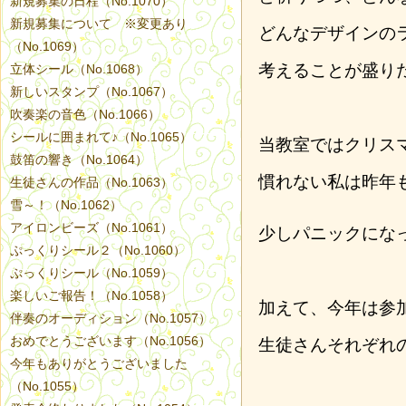
新規募集の日程（No.1070）
新規募集について ※変更あり
どんなデザインの
（No.1069）
考えることが盛り
立体シール（No.1068）
新しいスタンプ（No.1067）
吹奏楽の音色（No.1066）
シールに囲まれて♪（No.1065）
当教室ではクリス
鼓笛の響き（No.1064）
慣れない私は昨年
生徒さんの作品（No.1063）
雪～！（No.1062）
アイロンビーズ（No.1061）
少しパニックにな
ぷっくりシール２（No.1060）
ぷっくりシール（No.1059）
楽しいご報告！（No.1058）
加えて、今年は参
伴奏のオーディション（No.1057）
おめでとうございます（No.1056）
生徒さんそれぞれ
今年もありがとうございました
（No.1055）