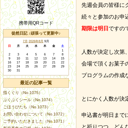
先週会員の皆様に
続々と参加のお申
携帯用QRコード
期限は明日
ですの
徒然日記 ♪頑張って更新中♪
7月
2026年8月
9月
日
月
火
水
木
金
土
1
人数が決定し次第
2
3
4
5
6
7
8
9
10
11
12
13
14
15
16
17
18
19
20
21
22
会場で頂くお菓子
23
24
25
26
27
28
29
30
31
プログラムの作成
最近の記事一覧
指くぐり（No.1075）
とにかく人数が決
ぷくぷくシール（No.1074）
ごほうびたち（No.1073）
お問い合わせについて（No.1072）
申込書が明日まで
ご予約いただきました（No.1071）
と祈りつつ、どん