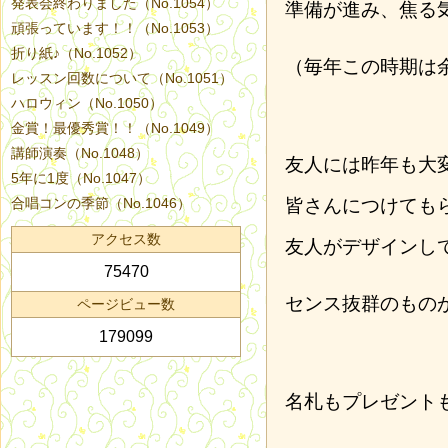
発表会終わりました（No.1054）
準備が進み、焦る
頑張っています！！（No.1053）
折り紙♪（No.1052）
（毎年この時期は
レッスン回数について（No.1051）
ハロウィン（No.1050）
金賞！最優秀賞！！（No.1049）
講師演奏（No.1048）
友人には昨年も大
5年に1度（No.1047）
合唱コンの季節（No.1046）
皆さんにつけても
アクセス数
友人がデザインし
75470
センス抜群のもの
ページビュー数
179099
名札もプレゼント