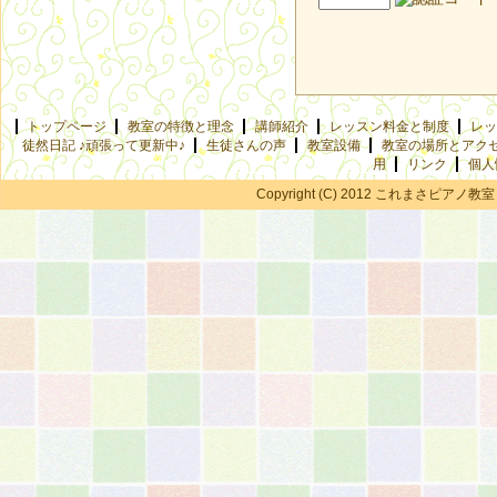
トップページ
教室の特徴と理念
講師紹介
レッスン料金と制度
レッ
徒然日記 ♪頑張って更新中♪
生徒さんの声
教室設備
教室の場所とアク
用
リンク
個人
Copyright (C) 2012 これまさピアノ教室 