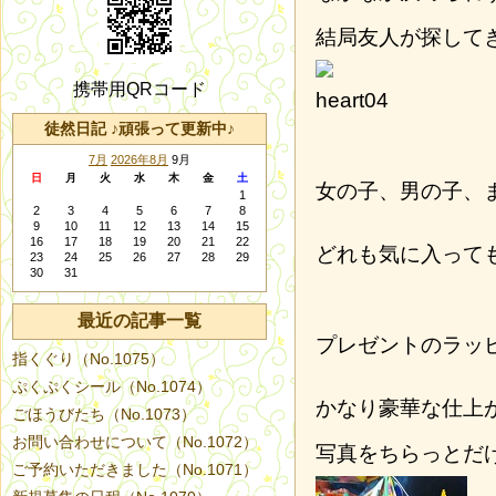
結局友人が探して
携帯用QRコード
徒然日記 ♪頑張って更新中♪
7月
2026年8月
9月
日
月
火
水
木
金
土
女の子、男の子、
1
2
3
4
5
6
7
8
9
10
11
12
13
14
15
16
17
18
19
20
21
22
どれも気に入って
23
24
25
26
27
28
29
30
31
最近の記事一覧
プレゼントのラッ
指くぐり（No.1075）
ぷくぷくシール（No.1074）
かなり豪華な仕上
ごほうびたち（No.1073）
お問い合わせについて（No.1072）
写真をちらっとだ
ご予約いただきました（No.1071）