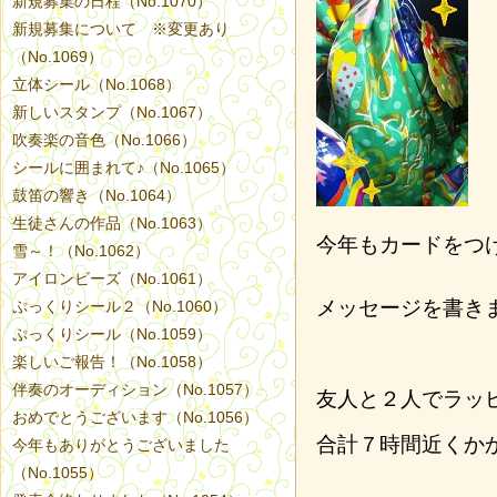
新規募集の日程（No.1070）
新規募集について ※変更あり
（No.1069）
立体シール（No.1068）
新しいスタンプ（No.1067）
吹奏楽の音色（No.1066）
シールに囲まれて♪（No.1065）
鼓笛の響き（No.1064）
生徒さんの作品（No.1063）
今年もカードをつ
雪～！（No.1062）
アイロンビーズ（No.1061）
メッセージを書き
ぷっくりシール２（No.1060）
ぷっくりシール（No.1059）
楽しいご報告！（No.1058）
伴奏のオーディション（No.1057）
友人と２人でラッ
おめでとうございます（No.1056）
合計７時間近くか
今年もありがとうございました
（No.1055）