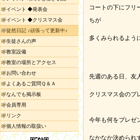
コートの下にフリ
イベント ◆発表会
ちが
イベント ◆クリスマス会
徒然日記 ♪頑張って更新中♪
多くみられるよう
生徒さんの声
教室設備
教室の場所とアクセス
お問い合わせ
先週のある日、友
よくあるご質問Ｑ＆Ａ
クリスマス会のプ
なんでも掲示板
会員専用
リンク
今年も何をプレゼ
個人情報の取扱い
なかなか決められ