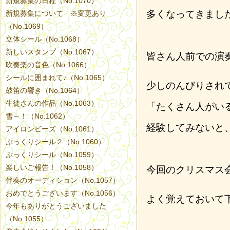
新規募集の日程（No.1070）
多くなってきまし
新規募集について ※変更あり
（No.1069）
立体シール（No.1068）
新しいスタンプ（No.1067）
皆さん人前での演
吹奏楽の音色（No.1066）
シールに囲まれて♪（No.1065）
少しのんびりされ
鼓笛の響き（No.1064）
生徒さんの作品（No.1063）
「たくさん人がい
雪～！（No.1062）
経験してみないと
アイロンビーズ（No.1061）
ぷっくりシール２（No.1060）
ぷっくりシール（No.1059）
楽しいご報告！（No.1058）
今回のクリスマス
伴奏のオーディション（No.1057）
おめでとうございます（No.1056）
よく覚えておいて
今年もありがとうございました
（No.1055）