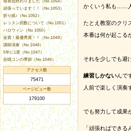
発表会終わりました（No.1054）
かくいう私も……
頑張っています！！（No.1053）
折り紙♪（No.1052）
たとえ教室のクリ
レッスン回数について（No.1051）
ハロウィン（No.1050）
本番は何が起こる
金賞！最優秀賞！！（No.1049）
講師演奏（No.1048）
5年に1度（No.1047）
それを少しでも避
合唱コンの季節（No.1046）
アクセス数
練習しかない
んで
75471
人前で楽しく演奏
ページビュー数
179100
でも努力して成果
「頑張ればできる