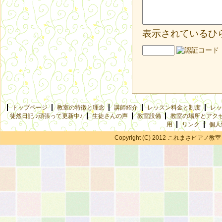
表示されているひ
トップページ
教室の特徴と理念
講師紹介
レッスン料金と制度
レッ
徒然日記 ♪頑張って更新中♪
生徒さんの声
教室設備
教室の場所とアク
用
リンク
個人
Copyright (C) 2012 これまさピアノ教室 