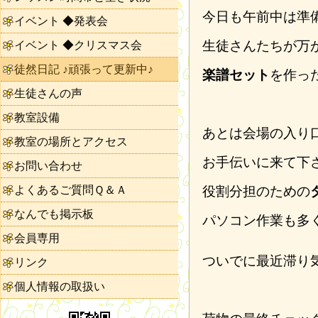
今日も午前中は準
イベント ◆発表会
生徒さんたちが万
イベント ◆クリスマス会
徒然日記 ♪頑張って更新中♪
楽譜セット
を作っ
生徒さんの声
教室設備
あとは会場の入り
教室の場所とアクセス
お手伝いに来て下
お問い合わせ
よくあるご質問Ｑ＆Ａ
役割分担のための
なんでも掲示板
パソコン作業も多
会員専用
ついでに最近滞り
リンク
個人情報の取扱い