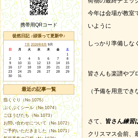
荷物の最終チェッ
今年は会場が教室
携帯用QRコード
いように
徒然日記 ♪頑張って更新中♪
しっかり準備しな
7月
2026年8月
9月
日
月
火
水
木
金
土
1
2
3
4
5
6
7
8
9
10
11
12
13
14
15
16
17
18
19
20
21
22
23
24
25
26
27
28
29
皆さんも楽譜やプ
30
31
最近の記事一覧
（予備を用意でき
指くぐり（No.1075）
ぷくぷくシール（No.1074）
ごほうびたち（No.1073）
さて、
皆さん
練
習
お問い合わせについて（No.1072）
ご予約いただきました（No.1071）
クリスマス会前、