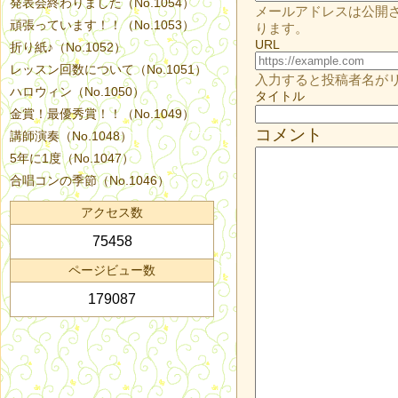
発表会終わりました（No.1054）
メールアドレスは公開
頑張っています！！（No.1053）
ります。
URL
折り紙♪（No.1052）
レッスン回数について（No.1051）
入力すると投稿者名が
ハロウィン（No.1050）
タイトル
金賞！最優秀賞！！（No.1049）
コメント
講師演奏（No.1048）
5年に1度（No.1047）
合唱コンの季節（No.1046）
アクセス数
75458
ページビュー数
179087