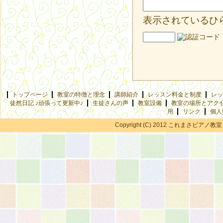
表示されているひ
トップページ
教室の特徴と理念
講師紹介
レッスン料金と制度
レッ
徒然日記 ♪頑張って更新中♪
生徒さんの声
教室設備
教室の場所とアク
用
リンク
個人
Copyright (C) 2012 これまさピアノ教室 