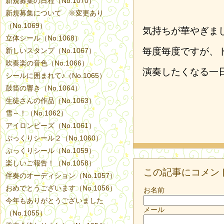
新規募集の日程（No.1070）
新規募集について ※変更あり
（No.1069）
気持ちが華やぎま
立体シール（No.1068）
毎度毎度ですが、
新しいスタンプ（No.1067）
吹奏楽の音色（No.1066）
演奏したくなる一
シールに囲まれて♪（No.1065）
鼓笛の響き（No.1064）
生徒さんの作品（No.1063）
雪～！（No.1062）
アイロンビーズ（No.1061）
ぷっくりシール２（No.1060）
ぷっくりシール（No.1059）
楽しいご報告！（No.1058）
この記事にコメン
伴奏のオーディション（No.1057）
おめでとうございます（No.1056）
お名前
今年もありがとうございました
メール
（No.1055）