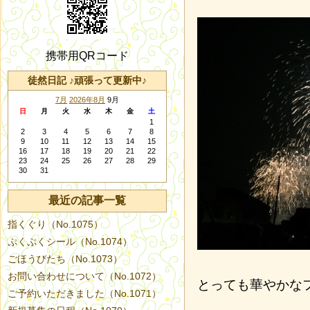
携帯用QRコード
徒然日記 ♪頑張って更新中♪
7月
2026年8月
9月
日
月
火
水
木
金
土
1
2
3
4
5
6
7
8
9
10
11
12
13
14
15
16
17
18
19
20
21
22
23
24
25
26
27
28
29
30
31
最近の記事一覧
指くぐり（No.1075）
ぷくぷくシール（No.1074）
ごほうびたち（No.1073）
お問い合わせについて（No.1072）
とっても華やかな
ご予約いただきました（No.1071）