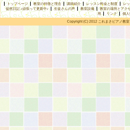
トップページ
教室の特徴と理念
講師紹介
レッスン料金と制度
レッ
徒然日記 ♪頑張って更新中♪
生徒さんの声
教室設備
教室の場所とアク
用
リンク
個人
Copyright (C) 2012 これまさピアノ教室 