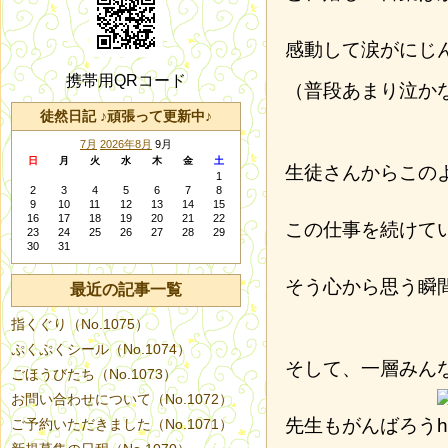
感動して涙がにじ
携帯用QRコード
（普段あまり泣か
徒然日記 ♪頑張って更新中♪
7月
2026年8月
9月
日
月
火
水
木
金
土
生徒さんからこの
1
2
3
4
5
6
7
8
9
10
11
12
13
14
15
16
17
18
19
20
21
22
この仕事を続けて
23
24
25
26
27
28
29
30
31
そう心から思う瞬
最近の記事一覧
指くぐり（No.1075）
ぷくぷくシール（No.1074）
そして、一層みん
ごほうびたち（No.1073）
お問い合わせについて（No.1072）
先生もがんばろう
ご予約いただきました（No.1071）