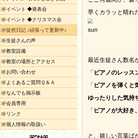
イベント ◆発表会
早くカラッと晴れ
イベント ◆クリスマス会
徒然日記 ♪頑張って更新中♪
生徒さんの声
教室設備
最近生徒さん数名
教室の場所とアクセス
お問い合わせ
「
ピアノのレッス
よくあるご質問Ｑ＆Ａ
「
ピアノを弾くと
なんでも掲示板
ゆったりした気持
会員専用
「
ピアノが大好き
リンク
個人情報の取扱い
と、嬉しい言葉ば