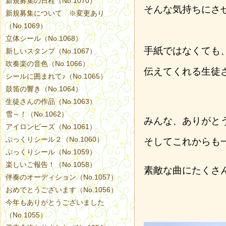
新規募集の日程（No.1070）
そんな気持ちにさ
新規募集について ※変更あり
（No.1069）
立体シール（No.1068）
手紙ではなくても
新しいスタンプ（No.1067）
吹奏楽の音色（No.1066）
伝えてくれる生徒
シールに囲まれて♪（No.1065）
鼓笛の響き（No.1064）
生徒さんの作品（No.1063）
雪～！（No.1062）
みんな、ありがと
アイロンビーズ（No.1061）
ぷっくりシール２（No.1060）
そしてこれからも
ぷっくりシール（No.1059）
楽しいご報告！（No.1058）
素敵な曲にたくさ
伴奏のオーディション（No.1057）
おめでとうございます（No.1056）
今年もありがとうございました
（No.1055）