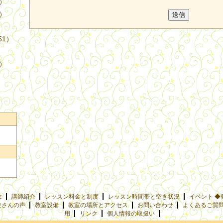
4）
3）
51）
9）
念
講師紹介
レッスン料金と制度
レッスン時間帯と空き状況
イベント ◆
徒さんの声
教室設備
教室の場所とアクセス
お問い合わせ
よくあるご質
用
リンク
個人情報の取扱い