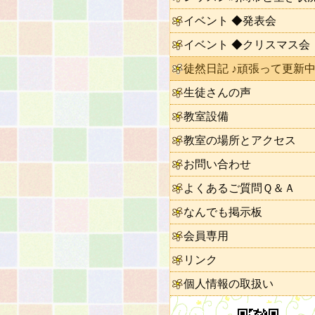
イベント ◆発表会
イベント ◆クリスマス会
徒然日記 ♪頑張って更新中
生徒さんの声
教室設備
教室の場所とアクセス
お問い合わせ
よくあるご質問Ｑ＆Ａ
なんでも掲示板
会員専用
リンク
個人情報の取扱い