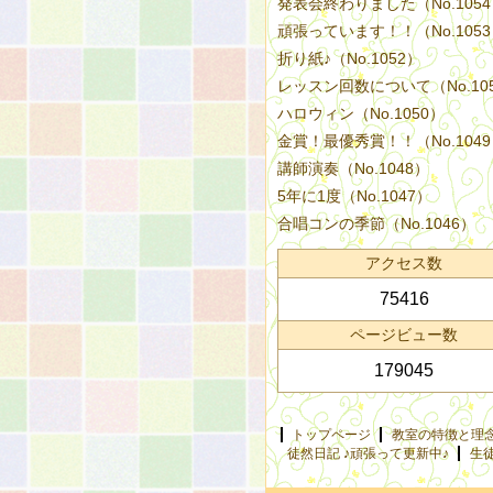
発表会終わりました（No.105
頑張っています！！（No.105
折り紙♪（No.1052）
レッスン回数について（No.10
ハロウィン（No.1050）
金賞！最優秀賞！！（No.104
講師演奏（No.1048）
5年に1度（No.1047）
合唱コンの季節（No.1046）
アクセス数
75416
ページビュー数
179045
トップページ
教室の特徴と理
徒然日記 ♪頑張って更新中♪
生