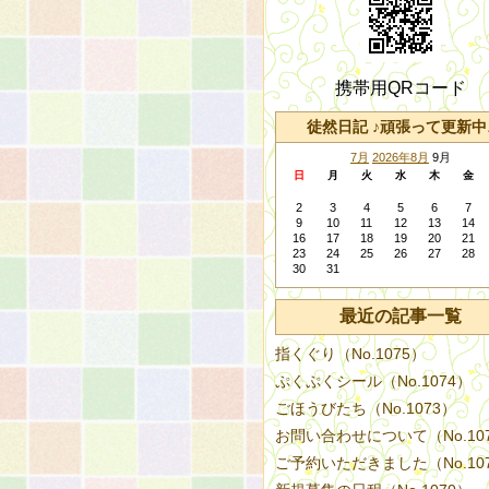
携帯用QRコード
徒然日記 ♪頑張って更新中
7月
2026年8月
9月
日
月
火
水
木
金
2
3
4
5
6
7
9
10
11
12
13
14
16
17
18
19
20
21
23
24
25
26
27
28
30
31
最近の記事一覧
指くぐり（No.1075）
ぷくぷくシール（No.1074）
ごほうびたち（No.1073）
お問い合わせについて（No.10
ご予約いただきました（No.10