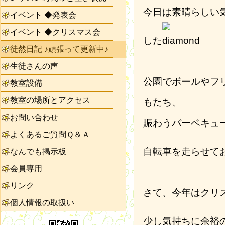
今日は素晴らしい
イベント ◆発表会
イベント ◆クリスマス会
した
徒然日記 ♪頑張って更新中♪
生徒さんの声
公園でボールやフ
教室設備
教室の場所とアクセス
もたち、
お問い合わせ
賑わうバーベキュ
よくあるご質問Ｑ＆Ａ
自転車を走らせて
なんでも掲示板
会員専用
リンク
さて、今年はクリ
個人情報の取扱い
少し気持ちに余裕