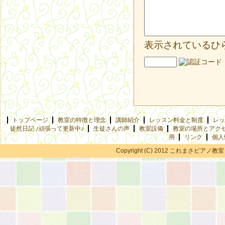
表示されているひ
トップページ
教室の特徴と理念
講師紹介
レッスン料金と制度
レッ
徒然日記 ♪頑張って更新中♪
生徒さんの声
教室設備
教室の場所とアク
用
リンク
個人
Copyright (C) 2012 これまさピアノ教室 