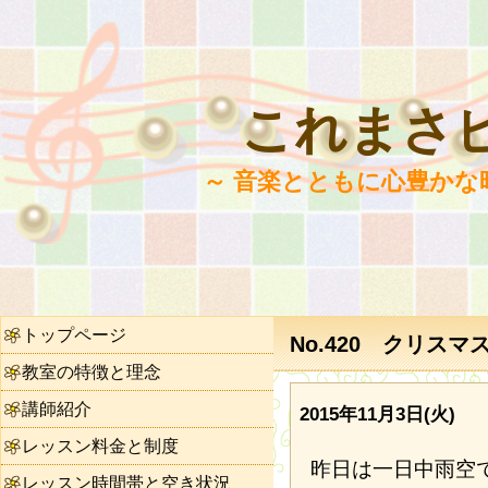
これまさ
～ 音楽とともに心豊かな
トップページ
No.420 クリス
教室の特徴と理念
講師紹介
2015年11月3日(火)
レッスン料金と制度
昨日は一日中雨空
レッスン時間帯と空き状況