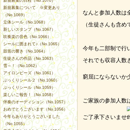
新規募集の日程（No.1070）
新規募集について ※変更あり
なんと参加人数は
（No.1069）
立体シール（No.1068）
（生徒さんも含め
新しいスタンプ（No.1067）
吹奏楽の音色（No.1066）
シールに囲まれて♪（No.1065）
今年も二部制で行
鼓笛の響き（No.1064）
生徒さんの作品（No.1063）
それでも収容人数
雪～！（No.1062）
アイロンビーズ（No.1061）
窮屈にならないか
ぷっくりシール２（No.1060）
ぷっくりシール（No.1059）
楽しいご報告！（No.1058）
ご家族の参加人数
伴奏のオーディション（No.1057）
おめでとうございます（No.1056）
今年もありがとうございました
ご了承下さいませ
（No.1055）