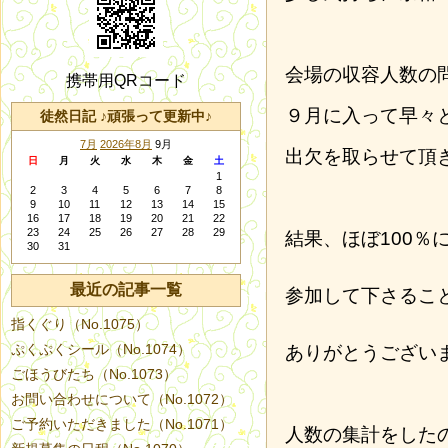
会場の収容人数の
携帯用QRコード
９月に入って早々
徒然日記 ♪頑張って更新中♪
7月
2026年8月
9月
出欠を取らせて頂
日
月
火
水
木
金
土
1
2
3
4
5
6
7
8
9
10
11
12
13
14
15
16
17
18
19
20
21
22
23
24
25
26
27
28
29
結果、ほぼ100％
30
31
最近の記事一覧
参加して下さるこ
指くぐり（No.1075）
ぷくぷくシール（No.1074）
ありがとうござい
ごほうびたち（No.1073）
お問い合わせについて（No.1072）
ご予約いただきました（No.1071）
人数の集計をした