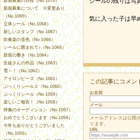
シールの残りは写
新規募集の日程（No.1070）
新規募集について ※変更あり
（No.1069）
気に入った子は早
立体シール（No.1068）
新しいスタンプ（No.1067）
吹奏楽の音色（No.1066）
シールに囲まれて♪（No.1065）
鼓笛の響き（No.1064）
生徒さんの作品（No.1063）
雪～！（No.1062）
アイロンビーズ（No.1061）
この記事にコメン
ぷっくりシール２（No.1060）
お名前
ぷっくりシール（No.1059）
楽しいご報告！（No.1058）
メール
伴奏のオーディション（No.1057）
おめでとうございます（No.1056）
メールアドレスは公開
ります。
今年もありがとうございました
URL
（No.1055）