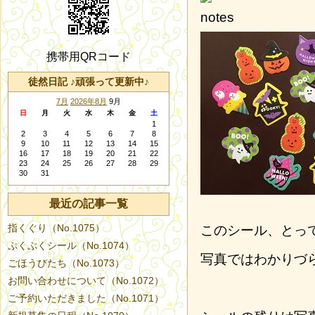
携帯用QRコード
徒然日記 ♪頑張って更新中♪
7月
2026年8月
9月
日
月
火
水
木
金
土
1
2
3
4
5
6
7
8
9
10
11
12
13
14
15
16
17
18
19
20
21
22
23
24
25
26
27
28
29
30
31
最近の記事一覧
指くぐり（No.1075）
このシール、とっ
ぷくぷくシール（No.1074）
写真ではわかりづ
ごほうびたち（No.1073）
お問い合わせについて（No.1072）
ご予約いただきました（No.1071）