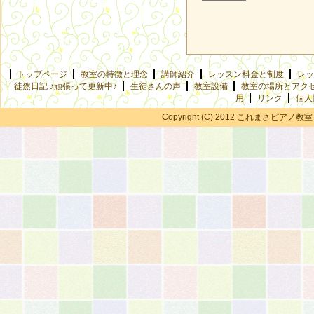
トップページ
教室の特徴と理念
講師紹介
レッスン料金と制度
レッ
徒然日記 ♪頑張って更新中♪
生徒さんの声
教室設備
教室の場所とアク
用
リンク
個人
Copyright (C) 2012 これまさピアノ教室 