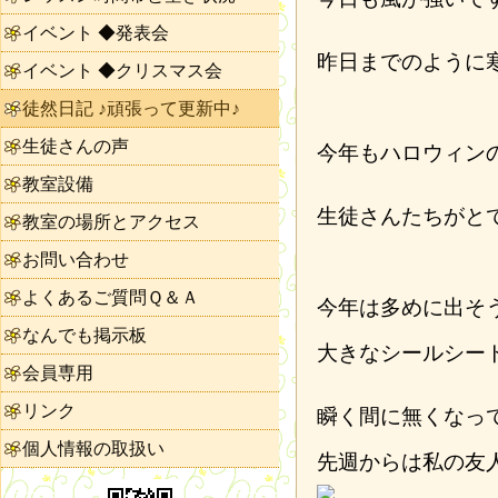
イベント ◆発表会
昨日までのように
イベント ◆クリスマス会
徒然日記 ♪頑張って更新中♪
生徒さんの声
今年もハロウィン
教室設備
生徒さんたちがと
教室の場所とアクセス
お問い合わせ
よくあるご質問Ｑ＆Ａ
今年は多めに出そ
なんでも掲示板
大きなシールシー
会員専用
リンク
瞬く間に無くなっ
個人情報の取扱い
先週からは私の友