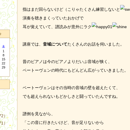
指はまだ回らないけど（こりゃたくさん練習しないと
演奏を聴きまくっていたおかげで
耳が覚えていて、譜読みが意外にラク
♪
講座では、
音域について
たくさんのお話を伺いました。
土
1
8
15
昔のピアノは今のピアノよりだいぶ音域が狭く、
22
29
ベートーヴェンの時代にもどんどん広がっていきました。
ベートーヴェンはその当時の音域の壁を超えたくて、
でも超えられないもどかしさと闘っていたんですね。
譜例を見ながら、
72）
「この音に行きたいけど、音が足りないから
71）