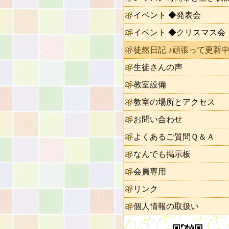
イベント ◆発表会
イベント ◆クリスマス会
徒然日記 ♪頑張って更新中
生徒さんの声
教室設備
教室の場所とアクセス
お問い合わせ
よくあるご質問Ｑ＆Ａ
なんでも掲示板
会員専用
リンク
個人情報の取扱い