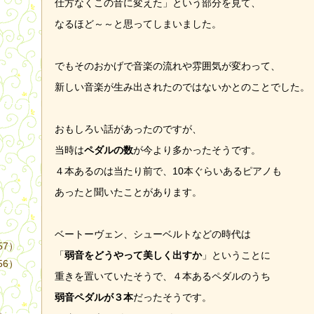
仕方なくこの音に変えた」という部分を見て、
なるほど～～と思ってしまいました。
でもそのおかげで音楽の流れや雰囲気が変わって、
新しい音楽が生み出されたのではないかとのことでした。
）
おもしろい話があったのですが、
当時は
ペダルの数
が今より多かったそうです。
４本あるのは当たり前で、10本ぐらいあるピアノも
あったと聞いたことがあります。
ベートーヴェン、シューベルトなどの時代は
57）
「
弱音をどうやって美しく出すか
」ということに
56）
重きを置いていたそうで、４本あるペダルのうち
弱音ペダルが３本
だったそうです。