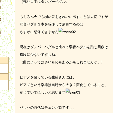
4）
（残り１本はダンパーペダル。）
3）
もちろん今でも弱い音をきれいに出すことは大切ですが、
51）
弱音ペダル３本を駆使して演奏するのは
さすがに想像できません
9）
現在はダンパーペダルと比べて弱音ペダルを踏む回数は
格段に少ないですしね。
（曲によっては多いものもあるかもしれませんが。）
ピアノを習っている生徒さんには、
ピアノという楽器は当時から大きく変化していること、
覚えていてほしいと思います
バッハの時代はチェンバロですし、