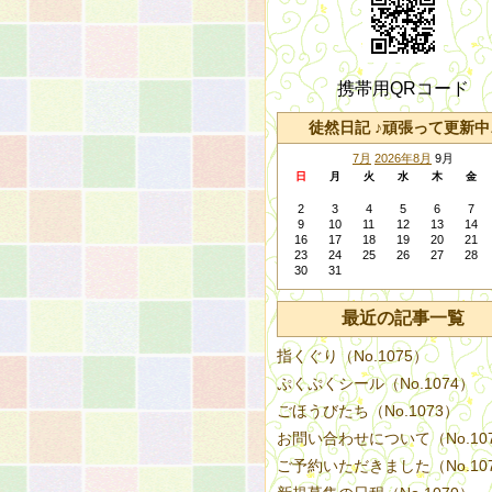
携帯用QRコード
徒然日記 ♪頑張って更新中
7月
2026年8月
9月
日
月
火
水
木
金
2
3
4
5
6
7
9
10
11
12
13
14
16
17
18
19
20
21
23
24
25
26
27
28
30
31
最近の記事一覧
指くぐり（No.1075）
ぷくぷくシール（No.1074）
ごほうびたち（No.1073）
お問い合わせについて（No.10
ご予約いただきました（No.10