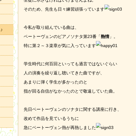
生徒に示さなければいけませんよね。
そのため、先生も日々練習頑張っています
今私が取り組んでいる曲は、
♪
ベートーヴェンのピアノソナタ第23番「
熱情
」。
特に第２～３楽章が気に入っています
学生時代に何百回といっても過言ではないぐらい
人の演奏を繰り返し聴いてきた曲ですが、
あまりに弾く学生が多かったのと
指が回る自信がなかったのとで敬遠していた曲。
先日ベートーヴェンのソナタに関する講座に行き、
改めて作品を見ているうちに
急にベートーヴェン熱が再熱しました