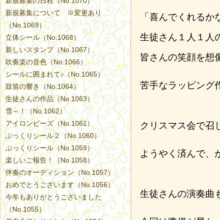
新規募集の日程（No.1070）
新規募集について ※変更あり
「喜んでくれるか
（No.1069）
生徒さん１人１人
立体シール（No.1068）
新しいスタンプ（No.1067）
皆さんの笑顔を想
吹奏楽の音色（No.1066）
シールに囲まれて♪（No.1065）
苦手なラッピング
鼓笛の響き（No.1064）
生徒さんの作品（No.1063）
雪～！（No.1062）
アイロンビーズ（No.1061）
クリスマス会で召
ぷっくりシール２（No.1060）
ぷっくりシール（No.1059）
ようやく済んで、
楽しいご報告！（No.1058）
伴奏のオーディション（No.1057）
おめでとうございます（No.1056）
生徒さんの演奏曲
今年もありがとうございました
（No.1055）