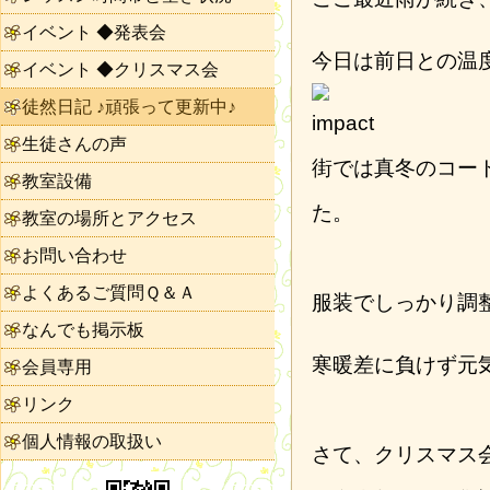
イベント ◆発表会
今日は前日との温
イベント ◆クリスマス会
徒然日記 ♪頑張って更新中♪
生徒さんの声
街では真冬のコー
教室設備
た。
教室の場所とアクセス
お問い合わせ
よくあるご質問Ｑ＆Ａ
服装でしっかり調
なんでも掲示板
寒暖差に負けず元
会員専用
リンク
個人情報の取扱い
さて、クリスマス