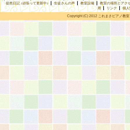
徒然日記 ♪頑張って更新中♪
生徒さんの声
教室設備
教室の場所とアク
用
リンク
個人
Copyright (C) 2012 これまさピアノ教室 