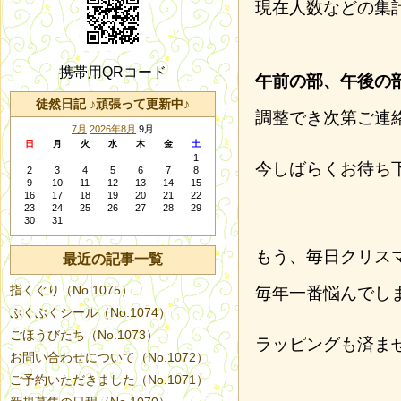
現在人数などの集
携帯用QRコード
午前の部、午後の
徒然日記 ♪頑張って更新中♪
調整でき次第ご連
7月
2026年8月
9月
日
月
火
水
木
金
土
1
今しばらくお待ち
2
3
4
5
6
7
8
9
10
11
12
13
14
15
16
17
18
19
20
21
22
23
24
25
26
27
28
29
30
31
もう、毎日クリス
最近の記事一覧
指くぐり（No.1075）
毎年一番悩んでし
ぷくぷくシール（No.1074）
ごほうびたち（No.1073）
ラッピングも済ま
お問い合わせについて（No.1072）
ご予約いただきました（No.1071）