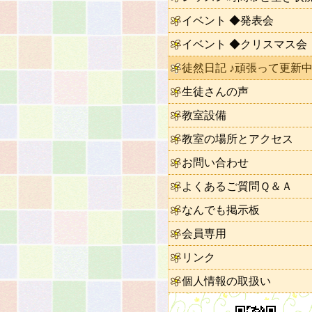
イベント ◆発表会
イベント ◆クリスマス会
徒然日記 ♪頑張って更新中
生徒さんの声
教室設備
教室の場所とアクセス
お問い合わせ
よくあるご質問Ｑ＆Ａ
なんでも掲示板
会員専用
リンク
個人情報の取扱い