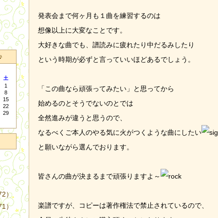
発表会まで何ヶ月も１曲を練習するのは
想像以上に大変なことです。
大好きな曲でも、譜読みに疲れたり中だるみしたり
♪
という時期が必ずと言っていいほどあるでしょう。
土
1
「この曲なら頑張ってみたい」と思ってから
8
15
始めるのとそうでないのとでは
22
29
全然進みが違うと思うので、
なるべくご本人のやる気に火がつくような曲にしたい
と願いながら選んでおります。
皆さんの曲が決まるまで頑張りますよ～
72）
楽譜ですが、コピーは著作権法で禁止されているので、
71）