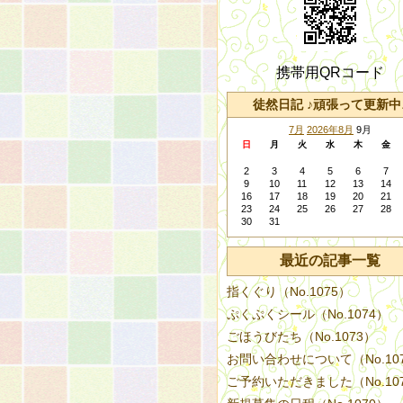
携帯用QRコード
徒然日記 ♪頑張って更新中
7月
2026年8月
9月
日
月
火
水
木
金
2
3
4
5
6
7
9
10
11
12
13
14
16
17
18
19
20
21
23
24
25
26
27
28
30
31
最近の記事一覧
指くぐり（No.1075）
ぷくぷくシール（No.1074）
ごほうびたち（No.1073）
お問い合わせについて（No.10
ご予約いただきました（No.10