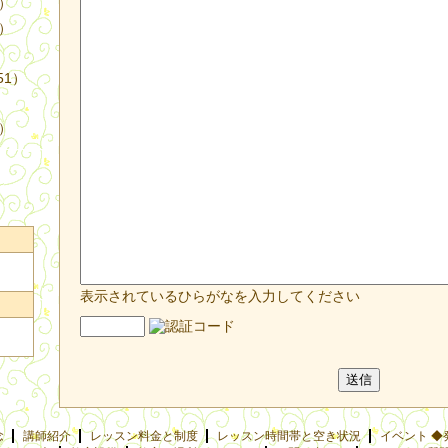
4）
3）
51）
9）
表示されているひらがなを入力してください
念
講師紹介
レッスン料金と制度
レッスン時間帯と空き状況
イベント ◆