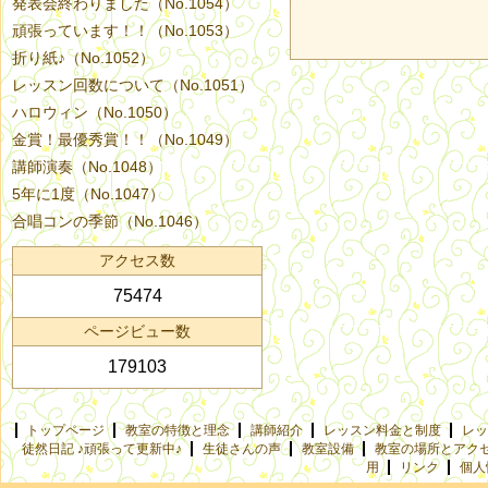
発表会終わりました（No.1054）
頑張っています！！（No.1053）
折り紙♪（No.1052）
レッスン回数について（No.1051）
ハロウィン（No.1050）
金賞！最優秀賞！！（No.1049）
講師演奏（No.1048）
5年に1度（No.1047）
合唱コンの季節（No.1046）
アクセス数
75474
ページビュー数
179103
トップページ
教室の特徴と理念
講師紹介
レッスン料金と制度
レッ
徒然日記 ♪頑張って更新中♪
生徒さんの声
教室設備
教室の場所とアク
用
リンク
個人