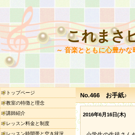
これまさ
～ 音楽とともに心豊かな
トップページ
No.466 お手紙♪
教室の特徴と理念
講師紹介
2016年6月16日(木)
レッスン料金と制度
レッスン時間帯と空き状況
小学生の生徒さん