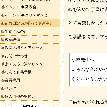
イベント ◆発表会
心を込めて丁寧に
イベント ◆クリスマス会
とても嬉しかった
徒然日記 ♪頑張って更新中♪
生徒さんの声
ご承諾を得て、ア
教室設備
教室の場所とアクセス
お問い合わせ
小林先生へ
よくあるご質問Ｑ＆Ａ
いろんな音ぷや
なんでも掲示板
ありがとうござ
会員専用
リンク
個人情報の取扱い
子供たちがくれる