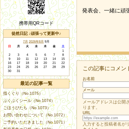
発表会、一緒に頑
携帯用QRコード
徒然日記 ♪頑張って更新中♪
7月
2026年8月
9月
日
月
火
水
木
金
土
1
2
3
4
5
6
7
8
9
10
11
12
13
14
15
16
17
18
19
20
21
22
23
24
25
26
27
28
29
この記事にコメン
30
31
お名前
最近の記事一覧
メール
指くぐり（No.1075）
ぷくぷくシール（No.1074）
メールアドレスは公開
ります。
ごほうびたち（No.1073）
URL
お問い合わせについて（No.1072）
ご予約いただきました（No.1071）
入力すると投稿者名が