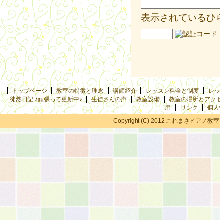
表示されているひ
トップページ
教室の特徴と理念
講師紹介
レッスン料金と制度
レッ
徒然日記 ♪頑張って更新中♪
生徒さんの声
教室設備
教室の場所とアク
用
リンク
個人
Copyright (C) 2012 これまさピアノ教室 