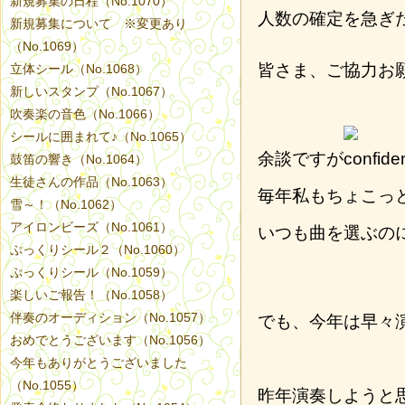
新規募集の日程（No.1070）
人数の確定を急ぎ
新規募集について ※変更あり
（No.1069）
皆さま、ご協力お
立体シール（No.1068）
新しいスタンプ（No.1067）
吹奏楽の音色（No.1066）
シールに囲まれて♪（No.1065）
余談ですが
鼓笛の響き（No.1064）
生徒さんの作品（No.1063）
毎年私もちょこっ
雪～！（No.1062）
アイロンビーズ（No.1061）
いつも曲を選ぶの
ぷっくりシール２（No.1060）
ぷっくりシール（No.1059）
楽しいご報告！（No.1058）
伴奏のオーディション（No.1057）
でも、今年は早々
おめでとうございます（No.1056）
今年もありがとうございました
（No.1055）
昨年演奏しようと