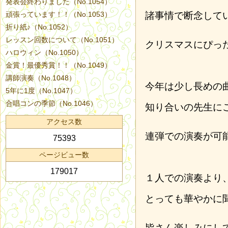
発表会終わりました（No.1054）
頑張っています！！（No.1053）
諸事情で断念して
折り紙♪（No.1052）
レッスン回数について（No.1051）
クリスマスにぴっ
ハロウィン（No.1050）
金賞！最優秀賞！！（No.1049）
講師演奏（No.1048）
今年は少し長めの
5年に1度（No.1047）
合唱コンの季節（No.1046）
知り合いの先生に
アクセス数
連弾での演奏が可
75393
ページビュー数
179017
１人での演奏より
とっても華やかに
皆さん楽しみにし