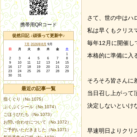
さて、世の中はハ
携帯用QRコード
私は早くもクリス
徒然日記 ♪頑張って更新中♪
毎年12月に開催
7月
2026年8月
9月
日
月
火
水
木
金
土
1
本格的に準備に入
2
3
4
5
6
7
8
9
10
11
12
13
14
15
16
17
18
19
20
21
22
23
24
25
26
27
28
29
30
31
そろそろ皆さんに
最近の記事一覧
当日召し上がって
指くぐり（No.1075）
決定しないといけ
ぷくぷくシール（No.1074）
ごほうびたち（No.1073）
お問い合わせについて（No.1072）
ご予約いただきました（No.1071）
早速明日よりクリ