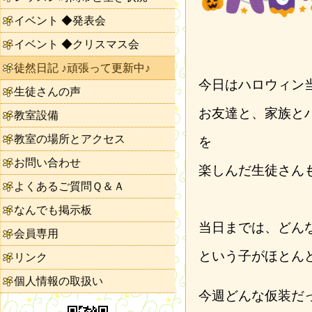
イベント ◆発表会
イベント ◆クリスマス会
徒然日記 ♪頑張って更新中♪
今日はハロウィン
生徒さんの声
お友達と、家族と
教室設備
教室の場所とアクセス
を
お問い合わせ
楽しんだ生徒さん
よくあるご質問Ｑ＆Ａ
なんでも掲示板
当日までは、どん
会員専用
という子がほとん
リンク
個人情報の取扱い
今週どんな仮装だ