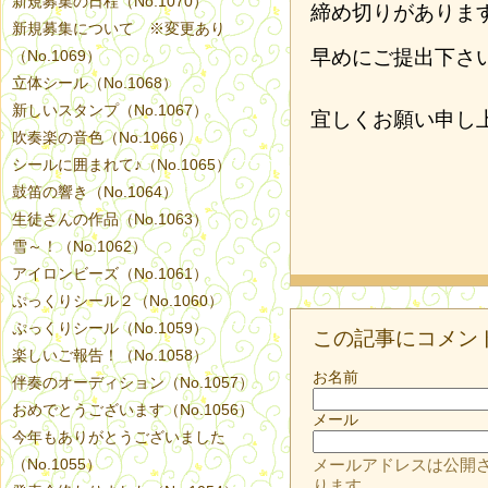
新規募集の日程（No.1070）
締め切りがありま
新規募集について ※変更あり
早めにご提出下さ
（No.1069）
立体シール（No.1068）
新しいスタンプ（No.1067）
宜しくお願い申し
吹奏楽の音色（No.1066）
シールに囲まれて♪（No.1065）
鼓笛の響き（No.1064）
生徒さんの作品（No.1063）
雪～！（No.1062）
アイロンビーズ（No.1061）
ぷっくりシール２（No.1060）
ぷっくりシール（No.1059）
この記事にコメン
楽しいご報告！（No.1058）
お名前
伴奏のオーディション（No.1057）
おめでとうございます（No.1056）
メール
今年もありがとうございました
（No.1055）
メールアドレスは公開
ります。