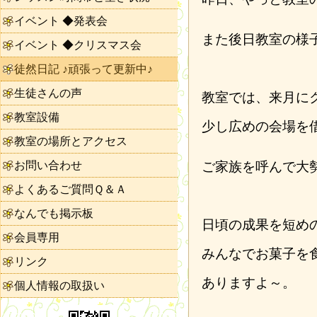
イベント ◆発表会
また後日教室の様
イベント ◆クリスマス会
徒然日記 ♪頑張って更新中♪
生徒さんの声
教室では、来月に
教室設備
少し広めの会場を
教室の場所とアクセス
お問い合わせ
ご家族を呼んで大
よくあるご質問Ｑ＆Ａ
なんでも掲示板
日頃の成果を短め
会員専用
みんなでお菓子を
リンク
ありますよ～。
個人情報の取扱い