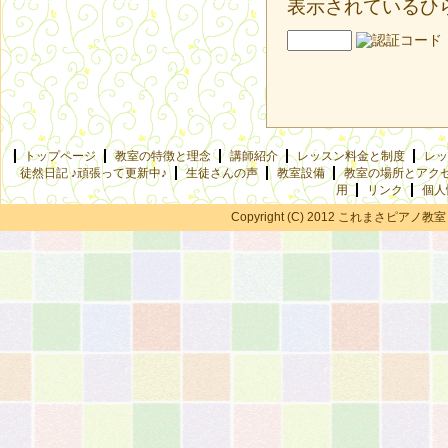
表示されているひ
トップページ
教室の特徴と理念
講師紹介
レッスン料金と制度
レッ
徒然日記 ♪頑張って更新中♪
生徒さんの声
教室設備
教室の場所とアク
用
リンク
個人
Copyright (C) 2012 これまさピアノ教室 