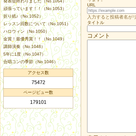
発表会終わりました（No.1054）
URL
頑張っています！！（No.1053）
折り紙♪（No.1052）
入力すると投稿者名が
タイトル
レッスン回数について（No.1051）
ハロウィン（No.1050）
コメント
金賞！最優秀賞！！（No.1049）
講師演奏（No.1048）
5年に1度（No.1047）
合唱コンの季節（No.1046）
アクセス数
75472
ページビュー数
179101