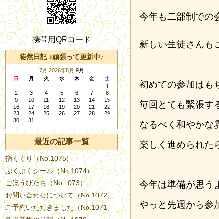
今年も二部制での
携帯用QRコード
新しい生徒さんも
徒然日記 ♪頑張って更新中♪
7月
2026年8月
9月
日
月
火
水
木
金
土
初めての参加はも
1
2
3
4
5
6
7
8
9
10
11
12
13
14
15
毎回とても緊張す
16
17
18
19
20
21
22
23
24
25
26
27
28
29
30
31
なるべく和やかな
最近の記事一覧
楽しく進められた
指くぐり（No.1075）
ぷくぷくシール（No.1074）
ごほうびたち（No.1073）
今年は準備が思う
お問い合わせについて（No.1072）
やっと先週から参
ご予約いただきました（No.1071）