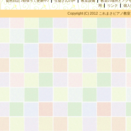
徒然日記 ♪頑張って更新中♪
生徒さんの声
教室設備
教室の場所とアク
用
リンク
個人
Copyright (C) 2012 これまさピアノ教室 