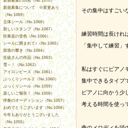
新規募集の日程（No.1070）
新規募集について ※変更あり
その集中はすごい
（No.1069）
立体シール（No.1068）
新しいスタンプ（No.1067）
練習時間は長けれ
吹奏楽の音色（No.1066）
シールに囲まれて♪（No.1065）
「集中して練習」
鼓笛の響き（No.1064）
生徒さんの作品（No.1063）
雪～！（No.1062）
私はすぐにピアノ
アイロンビーズ（No.1061）
ぷっくりシール２（No.1060）
集中できるタイプ
ぷっくりシール（No.1059）
ピアノに向かう少
楽しいご報告！（No.1058）
伴奏のオーディション（No.1057）
考える時間を使っ
おめでとうございます（No.1056）
今年もありがとうございました
（No.1055）
曲のメロディを頭