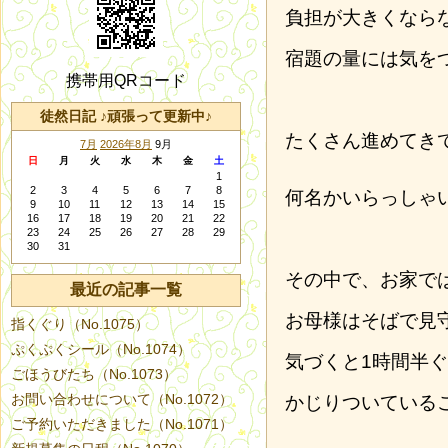
負担が大きくなら
宿題の量には気を
携帯用QRコード
徒然日記 ♪頑張って更新中♪
たくさん進めてき
7月
2026年8月
9月
日
月
火
水
木
金
土
1
2
3
4
5
6
7
8
何名かいらっしゃ
9
10
11
12
13
14
15
16
17
18
19
20
21
22
23
24
25
26
27
28
29
30
31
その中で、お家で
最近の記事一覧
お母様はそばで見
指くぐり（No.1075）
ぷくぷくシール（No.1074）
気づくと1時間半
ごほうびたち（No.1073）
お問い合わせについて（No.1072）
かじりついている
ご予約いただきました（No.1071）