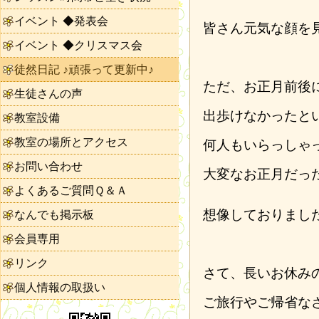
イベント ◆発表会
皆さん元気な顔を
イベント ◆クリスマス会
徒然日記 ♪頑張って更新中♪
ただ、お正月前後
生徒さんの声
出歩けなかったと
教室設備
教室の場所とアクセス
何人もいらっしゃ
お問い合わせ
大変なお正月だっ
よくあるご質問Ｑ＆Ａ
想像しておりまし
なんでも掲示板
会員専用
リンク
さて、長いお休み
個人情報の取扱い
ご旅行やご帰省な