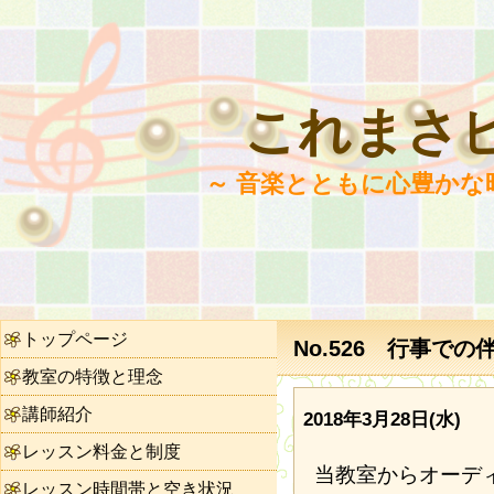
これまさ
～ 音楽とともに心豊かな
トップページ
No.526 行事での
教室の特徴と理念
講師紹介
2018年3月28日(水)
レッスン料金と制度
当教室からオーデ
レッスン時間帯と空き状況