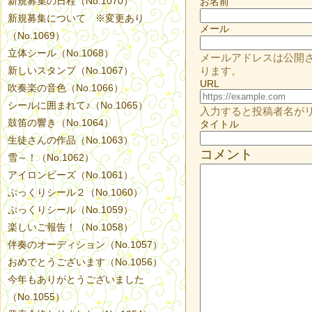
新規募集の日程（No.1070）
お名前
新規募集について ※変更あり
メール
（No.1069）
立体シール（No.1068）
メールアドレスは公開
新しいスタンプ（No.1067）
ります。
URL
吹奏楽の音色（No.1066）
シールに囲まれて♪（No.1065）
入力すると投稿者名が
鼓笛の響き（No.1064）
タイトル
生徒さんの作品（No.1063）
コメント
雪～！（No.1062）
アイロンビーズ（No.1061）
ぷっくりシール２（No.1060）
ぷっくりシール（No.1059）
楽しいご報告！（No.1058）
伴奏のオーディション（No.1057）
おめでとうございます（No.1056）
今年もありがとうございました
（No.1055）