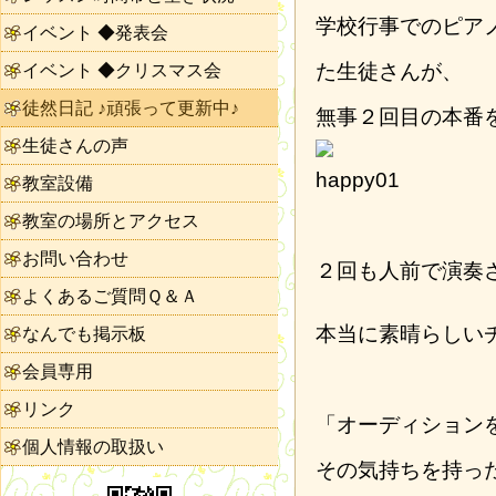
学校行事でのピア
イベント ◆発表会
た生徒さんが、
イベント ◆クリスマス会
徒然日記 ♪頑張って更新中♪
無事２回目の本番
生徒さんの声
教室設備
教室の場所とアクセス
お問い合わせ
２回も人前で演奏
よくあるご質問Ｑ＆Ａ
本当に素晴らしい
なんでも掲示板
会員専用
リンク
「オーディション
個人情報の取扱い
その気持ちを持っ