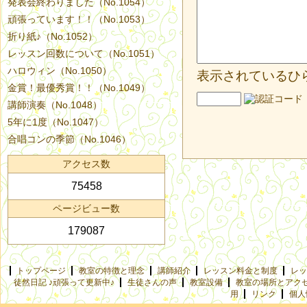
発表会終わりました（No.1054）
頑張っています！！（No.1053）
折り紙♪（No.1052）
レッスン回数について（No.1051）
ハロウィン（No.1050）
表示されているひ
金賞！最優秀賞！！（No.1049）
講師演奏（No.1048）
5年に1度（No.1047）
合唱コンの季節（No.1046）
アクセス数
75458
ページビュー数
179087
トップページ
教室の特徴と理念
講師紹介
レッスン料金と制度
レッ
徒然日記 ♪頑張って更新中♪
生徒さんの声
教室設備
教室の場所とアク
用
リンク
個人