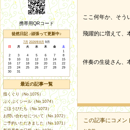
ここ何年か、そう
携帯用QRコード
飛躍的に増えて、
徒然日記 ♪頑張って更新中♪
7月
2026年8月
9月
日
月
火
水
木
金
土
1
2
3
4
5
6
7
8
9
10
11
12
13
14
15
伴奏の生徒さん、
16
17
18
19
20
21
22
23
24
25
26
27
28
29
30
31
最近の記事一覧
指くぐり（No.1075）
ぷくぷくシール（No.1074）
ごほうびたち（No.1073）
お問い合わせについて（No.1072）
この記事にコメン
ご予約いただきました（No.1071）