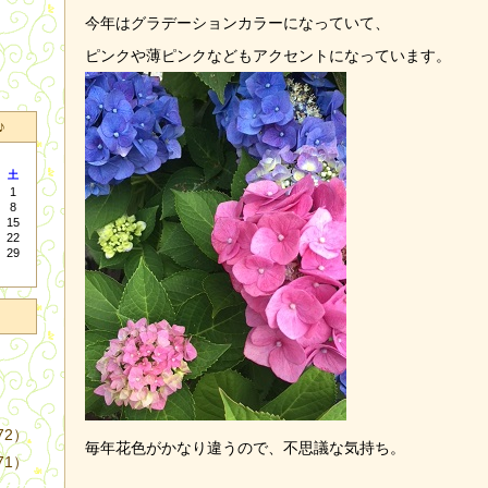
今年はグラデーションカラーになっていて、
ピンクや薄ピンクなどもアクセントになっています。
♪
土
1
8
15
22
29
72）
毎年花色がかなり違うので、不思議な気持ち。
71）