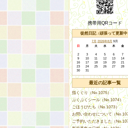
携帯用QRコード
徒然日記 ♪頑張って更新中
7月
2026年8月
9月
日
月
火
水
木
金
2
3
4
5
6
7
9
10
11
12
13
14
16
17
18
19
20
21
23
24
25
26
27
28
30
31
最近の記事一覧
指くぐり（No.1075）
ぷくぷくシール（No.1074）
ごほうびたち（No.1073）
お問い合わせについて（No.10
ご予約いただきました（No.10