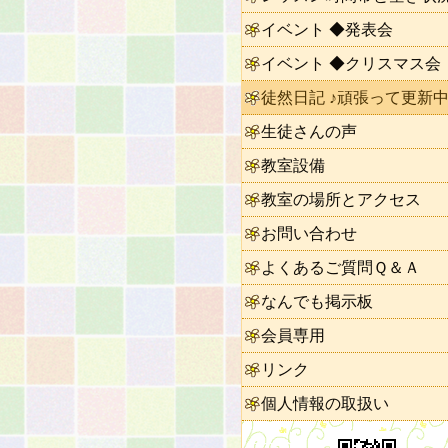
イベント ◆発表会
イベント ◆クリスマス会
徒然日記 ♪頑張って更新中
生徒さんの声
教室設備
教室の場所とアクセス
お問い合わせ
よくあるご質問Ｑ＆Ａ
なんでも掲示板
会員専用
リンク
個人情報の取扱い