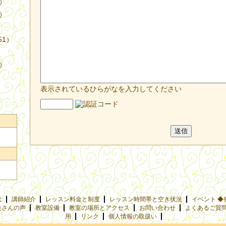
4）
3）
51）
9）
表示されているひらがなを入力してください
念
講師紹介
レッスン料金と制度
レッスン時間帯と空き状況
イベント ◆
徒さんの声
教室設備
教室の場所とアクセス
お問い合わせ
よくあるご質
用
リンク
個人情報の取扱い