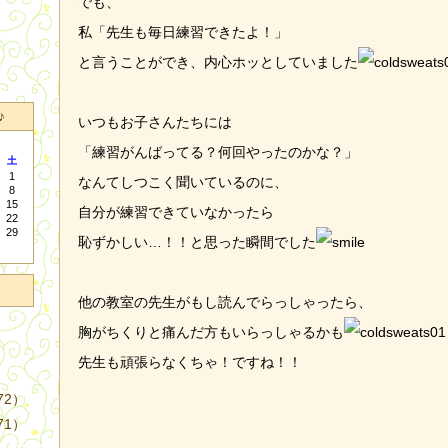
でも、
私「先生も毎日練習できたよ！」
と言うことができ、内心ホッとしていました
♪
いつもお子さんたちには
「練習がんばってる？何回やったのかな？」
土
1
なんてしつこく聞いているのに、
8
15
自分が練習できていなかったら
22
29
恥ずかしい…！！と思った瞬間でした
他の教室の先生がもし読んでらっしゃったら、
胸がちくりと痛んだ方もいらっしゃるかも
先生も頑張らなくちゃ！ですね！！
72）
71）