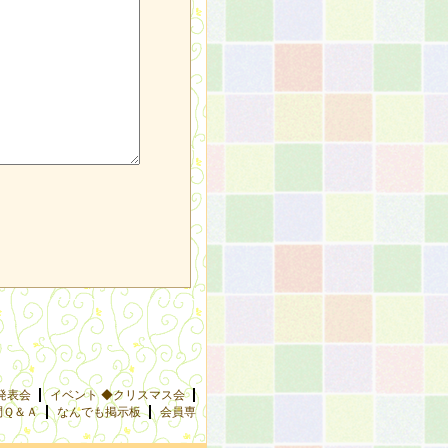
発表会
イベント ◆クリスマス会
問Ｑ＆Ａ
なんでも掲示板
会員専