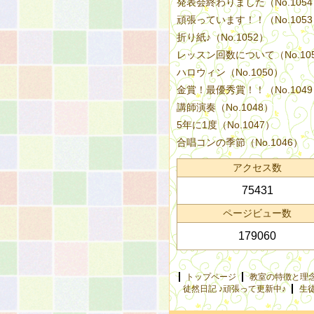
発表会終わりました（No.105
頑張っています！！（No.105
折り紙♪（No.1052）
レッスン回数について（No.10
ハロウィン（No.1050）
金賞！最優秀賞！！（No.104
講師演奏（No.1048）
5年に1度（No.1047）
合唱コンの季節（No.1046）
アクセス数
75431
ページビュー数
179060
トップページ
教室の特徴と理
徒然日記 ♪頑張って更新中♪
生