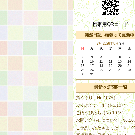
携帯用QRコード
徒然日記 ♪頑張って更新中
7月
2026年8月
9月
日
月
火
水
木
金
2
3
4
5
6
7
9
10
11
12
13
14
16
17
18
19
20
21
23
24
25
26
27
28
30
31
最近の記事一覧
指くぐり（No.1075）
ぷくぷくシール（No.1074）
ごほうびたち（No.1073）
お問い合わせについて（No.10
ご予約いただきました（No.10