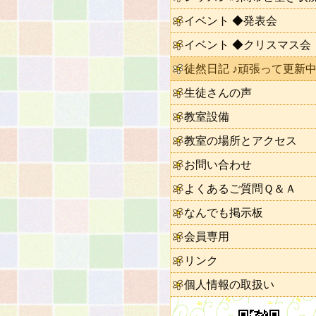
イベント ◆発表会
イベント ◆クリスマス会
徒然日記 ♪頑張って更新中
生徒さんの声
教室設備
教室の場所とアクセス
お問い合わせ
よくあるご質問Ｑ＆Ａ
なんでも掲示板
会員専用
リンク
個人情報の取扱い