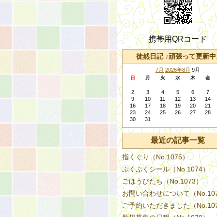
携帯用QRコード
徒然日記 ♪頑張って更新中
7月
2026年8月
9月
日
月
火
水
木
金
2
3
4
5
6
7
9
10
11
12
13
14
16
17
18
19
20
21
23
24
25
26
27
28
30
31
最近の記事一覧
指くぐり（No.1075）
ぷくぷくシール（No.1074）
ごほうびたち（No.1073）
お問い合わせについて（No.10
ご予約いただきました（No.10