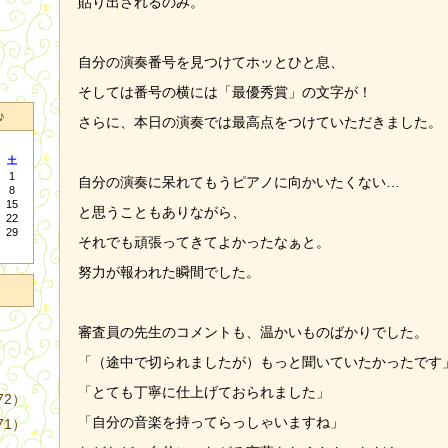
貼り出されるのみ。
自分の演奏番号を見つけてホッとひと息、
そしては番号の横には「最優秀賞」の文字が！
♪
さらに、本日の演奏では最高点をつけていただきました。
土
1
自分の演奏に呆れてもうピアノに向かいたくない…
8
15
と思うこともありながら、
22
29
それでも頑張ってきてよかったなぁと。
努力が報われた瞬間でした。
審査員の先生のコメントも、温かいものばかりでした。
「（途中で切られましたが）もっと聞いていたかったです
「とても丁寧に仕上げておられました」
72）
「自分の音楽を持ってらっしゃいますね」
71）