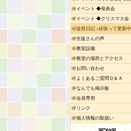
イベント ◆発表会
イベント ◆クリスマス会
徒然日記 ♪頑張って更新中
生徒さんの声
教室設備
教室の場所とアクセス
お問い合わせ
よくあるご質問Ｑ＆Ａ
なんでも掲示板
会員専用
リンク
個人情報の取扱い