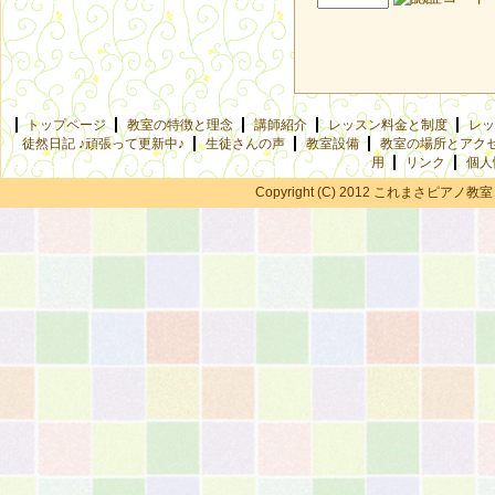
トップページ
教室の特徴と理念
講師紹介
レッスン料金と制度
レッ
徒然日記 ♪頑張って更新中♪
生徒さんの声
教室設備
教室の場所とアク
用
リンク
個人
Copyright (C) 2012 これまさピアノ教室 