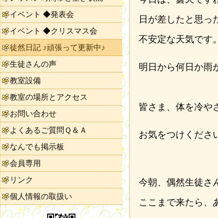
イベント ◆発表会
日が差したと思っ
イベント ◆クリスマス会
不安定な天気です
徒然日記 ♪頑張って更新中♪
生徒さんの声
明日から何日か雨
教室設備
教室の場所とアクセス
皆さま、体を冷や
お問い合わせ
よくあるご質問Ｑ＆Ａ
お気をつけくださ
なんでも掲示板
会員専用
リンク
今朝、偶然生徒さ
個人情報の取扱い
ここまで来たら、