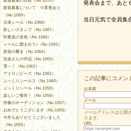
新規募集の日程（No.1070）
発表会まで、あと
新規募集について ※変更あり
（No.1069）
当日元気で全員集
立体シール（No.1068）
新しいスタンプ（No.1067）
吹奏楽の音色（No.1066）
シールに囲まれて♪（No.1065）
鼓笛の響き（No.1064）
生徒さんの作品（No.1063）
雪～！（No.1062）
アイロンビーズ（No.1061）
この記事にコメン
ぷっくりシール２（No.1060）
ぷっくりシール（No.1059）
お名前
楽しいご報告！（No.1058）
メール
伴奏のオーディション（No.1057）
おめでとうございます（No.1056）
メールアドレスは公開
今年もありがとうございました
ります。
URL
（No.1055）