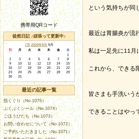
という気持ちが同
携帯用QRコード
最近は胃腸炎が流
徒然日記 ♪頑張って更新中♪
7月
2026年8月
9月
私は一足先に11月
日
月
火
水
木
金
土
1
2
3
4
5
6
7
8
9
10
11
12
13
14
15
これから、できる
16
17
18
19
20
21
22
23
24
25
26
27
28
29
30
31
最近の記事一覧
皆さまも手洗いう
指くぐり（No.1075）
ぷくぷくシール（No.1074）
できることはやっ
ごほうびたち（No.1073）
お問い合わせについて（No.1072）
ご予約いただきました（No.1071）