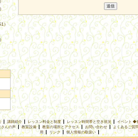
4）
3）
51）
9）
念
講師紹介
レッスン料金と制度
レッスン時間帯と空き状況
イベント ◆
徒さんの声
教室設備
教室の場所とアクセス
お問い合わせ
よくあるご質
用
リンク
個人情報の取扱い