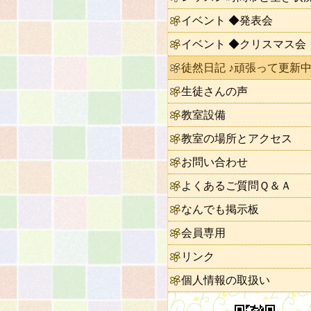
イベント ◆発表会
イベント ◆クリスマス会
徒然日記 ♪頑張って更新中
生徒さんの声
教室設備
教室の場所とアクセス
お問い合わせ
よくあるご質問Ｑ＆Ａ
なんでも掲示板
会員専用
リンク
個人情報の取扱い