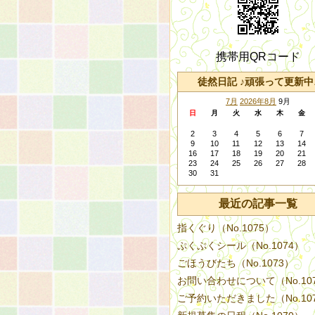
携帯用QRコード
徒然日記 ♪頑張って更新中
7月
2026年8月
9月
日
月
火
水
木
金
2
3
4
5
6
7
9
10
11
12
13
14
16
17
18
19
20
21
23
24
25
26
27
28
30
31
最近の記事一覧
指くぐり（No.1075）
ぷくぷくシール（No.1074）
ごほうびたち（No.1073）
お問い合わせについて（No.10
ご予約いただきました（No.10