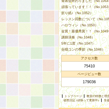
発表会終わりました（No.105
頑張っています！！（No.105
折り紙♪（No.1052）
レッスン回数について（No.10
ハロウィン（No.1050）
金賞！最優秀賞！！（No.104
講師演奏（No.1048）
5年に1度（No.1047）
合唱コンの季節（No.1046）
アクセス数
75410
ページビュー数
179036
トップページ
教室の特徴と理
徒然日記 ♪頑張って更新中♪
生