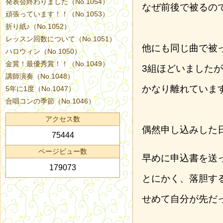
発表会終わりました（No.1054）
なぜ前後で被るの
頑張っています！！（No.1053）
折り紙♪（No.1052）
レッスン回数について（No.1051）
他にも同じ曲で被
ハロウィン（No.1050）
金賞！最優秀賞！！（No.1049）
3組ほどいました
講師演奏（No.1048）
かなり離れていま
5年に1度（No.1047）
合唱コンの季節（No.1046）
アクセス数
偶然申し込みした
75444
ページビュー数
早めに申込書を送
179073
とにかく、落胆す
せめて自分が先だ