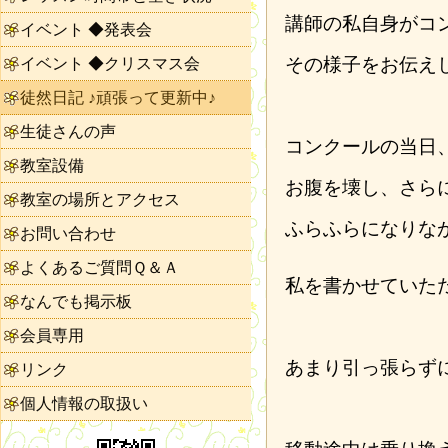
講師の私自身がコ
イベント ◆発表会
その様子をお伝え
イベント ◆クリスマス会
徒然日記 ♪頑張って更新中♪
生徒さんの声
コンクールの当日
教室設備
お腹を壊し、さら
教室の場所とアクセス
ふらふらになりな
お問い合わせ
よくあるご質問Ｑ＆Ａ
私を書かせていた
なんでも掲示板
会員専用
あまり引っ張らず
リンク
個人情報の取扱い