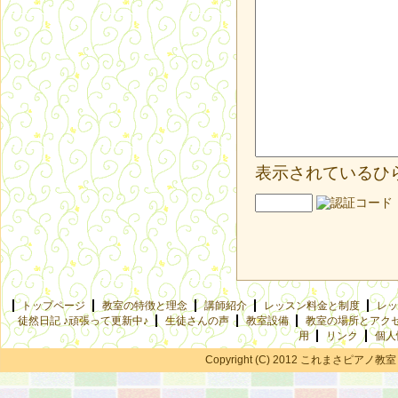
表示されているひ
トップページ
教室の特徴と理念
講師紹介
レッスン料金と制度
レッ
徒然日記 ♪頑張って更新中♪
生徒さんの声
教室設備
教室の場所とアク
用
リンク
個人
Copyright (C) 2012 これまさピアノ教室 