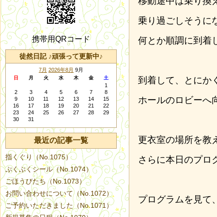
移動途中は乗り換
乗り過ごしそうに
携帯用QRコード
何とか順調に到着
徒然日記 ♪頑張って更新中♪
7月
2026年8月
9月
日
月
火
水
木
金
土
到着して、とにか
1
2
3
4
5
6
7
8
ホールのロビーへ
9
10
11
12
13
14
15
16
17
18
19
20
21
22
23
24
25
26
27
28
29
30
31
更衣室の場所を教
最近の記事一覧
指くぐり（No.1075）
さらに本日のプロ
ぷくぷくシール（No.1074）
ごほうびたち（No.1073）
お問い合わせについて（No.1072）
プログラムを見て
ご予約いただきました（No.1071）