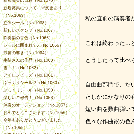
新規募集の日程（No.1070）
新規募集について ※変更あり
（No.1069）
私の直前の演奏者
立体シール（No.1068）
新しいスタンプ（No.1067）
吹奏楽の音色（No.1066）
これは終わった…
シールに囲まれて♪（No.1065）
鼓笛の響き（No.1064）
どうしたって比べ
生徒さんの作品（No.1063）
雪～！（No.1062）
アイロンビーズ（No.1061）
ぷっくりシール２（No.1060）
自由曲部門で、だ
ぷっくりシール（No.1059）
たしかにかなりの
楽しいご報告！（No.1058）
伴奏のオーディション（No.1057）
短い曲を数曲弾い
おめでとうございます（No.1056）
今年もありがとうございました
色々な作曲家の色
（No.1055）