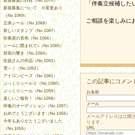
新規募集の日程（No.1070）
「伴奏立候補した
新規募集について ※変更あり
（No.1069）
ご相談を楽しみに
立体シール（No.1068）
新しいスタンプ（No.1067）
吹奏楽の音色（No.1066）
シールに囲まれて♪（No.1065）
鼓笛の響き（No.1064）
生徒さんの作品（No.1063）
雪～！（No.1062）
アイロンビーズ（No.1061）
この記事にコメン
ぷっくりシール２（No.1060）
ぷっくりシール（No.1059）
お名前
楽しいご報告！（No.1058）
メール
伴奏のオーディション（No.1057）
おめでとうございます（No.1056）
メールアドレスは公開
今年もありがとうございました
ります。
URL
（No.1055）