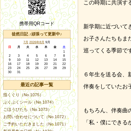
この時期に共演す
携帯用QRコード
新学期に近づいて
徒然日記 ♪頑張って更新中♪
お子さんたちもま
7月
2026年8月
9月
日
月
火
水
木
金
土
巡ってくる季節で
1
2
3
4
5
6
7
8
9
10
11
12
13
14
15
16
17
18
19
20
21
22
23
24
25
26
27
28
29
30
31
６年生を送る会、
最近の記事一覧
伴奏をしていたお
指くぐり（No.1075）
ぷくぷくシール（No.1074）
ごほうびたち（No.1073）
もちろん、伴奏曲
お問い合わせについて（No.1072）
「私・僕にできる
ご予約いただきました（No.1071）