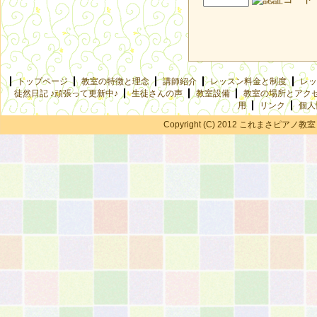
トップページ
教室の特徴と理念
講師紹介
レッスン料金と制度
レッ
徒然日記 ♪頑張って更新中♪
生徒さんの声
教室設備
教室の場所とアク
用
リンク
個人
Copyright (C) 2012 これまさピアノ教室 