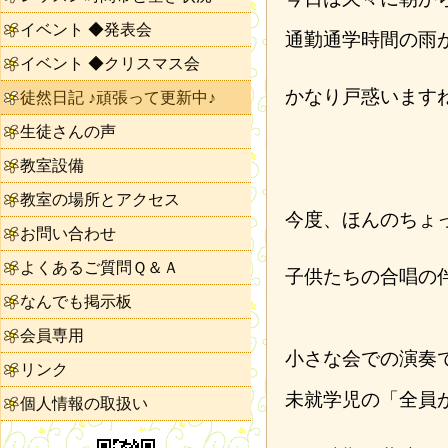
イベント ◆発表会
通勤通学時間の雨
イベント ◆クリスマス会
かなり戸惑います
徒然日記 ♪頑張って更新中♪
生徒さんの声
教室設備
教室の場所とアクセス
今度、ほんのちょ
お問い合わせ
よくあるご質問Ｑ＆Ａ
子供たちの合唱の
なんでも掲示板
会員専用
小さな会での演奏
リンク
未就学児の「全員
個人情報の取扱い