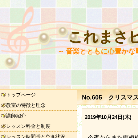
これまさ
～ 音楽とともに心豊かな
トップページ
No.605 クリスマ
教室の特徴と理念
講師紹介
2019年10月24日(木)
レッスン料金と制度
レッスン時間帯と空き状況
今夜からまた雨模