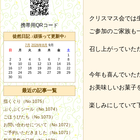
クリスマス会では
携帯用QRコード
ご参加のご家族も
徒然日記 ♪頑張って更新中♪
7月
2026年8月
9月
召し上がっていた
日
月
火
水
木
金
土
1
2
3
4
5
6
7
8
9
10
11
12
13
14
15
16
17
18
19
20
21
22
23
24
25
26
27
28
29
今年も喜んでいた
30
31
お美味しいお菓子
最近の記事一覧
指くぐり（No.1075）
楽しみにしていて
ぷくぷくシール（No.1074）
ごほうびたち（No.1073）
お問い合わせについて（No.1072）
ご予約いただきました（No.1071）