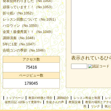
発表会終わりました（No.1054）
頑張っています！！（No.1053）
折り紙♪（No.1052）
レッスン回数について（No.1051）
ハロウィン（No.1050）
金賞！最優秀賞！！（No.1049）
講師演奏（No.1048）
5年に1度（No.1047）
合唱コンの季節（No.1046）
表示されているひ
アクセス数
75416
ページビュー数
179045
トップページ
教室の特徴と理念
講師紹介
レッスン料金と制度
レッ
徒然日記 ♪頑張って更新中♪
生徒さんの声
教室設備
教室の場所とアク
用
リンク
個人