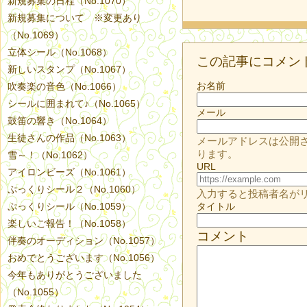
新規募集の日程（No.1070）
新規募集について ※変更あり
（No.1069）
立体シール（No.1068）
この記事にコメン
新しいスタンプ（No.1067）
お名前
吹奏楽の音色（No.1066）
シールに囲まれて♪（No.1065）
メール
鼓笛の響き（No.1064）
生徒さんの作品（No.1063）
メールアドレスは公開
ります。
雪～！（No.1062）
URL
アイロンビーズ（No.1061）
ぷっくりシール２（No.1060）
入力すると投稿者名が
ぷっくりシール（No.1059）
タイトル
楽しいご報告！（No.1058）
コメント
伴奏のオーディション（No.1057）
おめでとうございます（No.1056）
今年もありがとうございました
（No.1055）