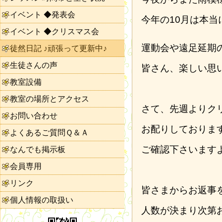
イベント ◆発表会
今年の10月は本当
イベント ◆クリスマス会
運動会や遠足延期
徒然日記 ♪頑張って更新中♪
生徒さんの声
皆さん、楽しい思
教室設備
教室の場所とアクセス
さて、先週よりク
お問い合わせ
お配りしておりま
よくあるご質問Ｑ＆Ａ
ご確認下さいます
なんでも掲示板
会員専用
リンク
皆さまからお返事
個人情報の取扱い
人数が決まり次第