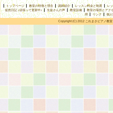
トップページ
教室の特徴と理念
講師紹介
レッスン料金と制度
レッ
徒然日記 ♪頑張って更新中♪
生徒さんの声
教室設備
教室の場所とアク
用
リンク
個人
Copyright (C) 2012 これまさピアノ教室 