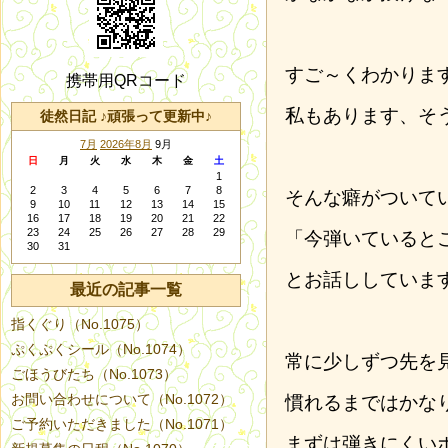
すご～くわかりま
携帯用QRコード
私もあります、そ
徒然日記 ♪頑張って更新中♪
7月
2026年8月
9月
日
月
火
水
木
金
土
1
2
3
4
5
6
7
8
そんな癖がついて
9
10
11
12
13
14
15
16
17
18
19
20
21
22
23
24
25
26
27
28
29
「今弾いていると
30
31
とお話ししていま
最近の記事一覧
指くぐり（No.1075）
ぷくぷくシール（No.1074）
常に少しずつ先を
ごほうびたち（No.1073）
お問い合わせについて（No.1072）
慣れるまではかな
ご予約いただきました（No.1071）
まずは弾きにくい