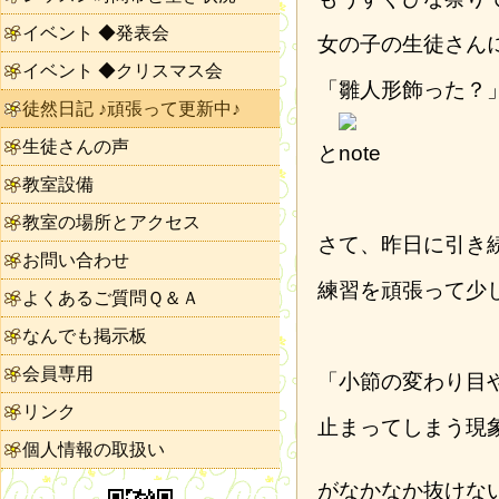
イベント ◆発表会
女の子の生徒さん
イベント ◆クリスマス会
「雛人形飾った？
徒然日記 ♪頑張って更新中♪
生徒さんの声
と
教室設備
教室の場所とアクセス
さて、昨日に引き
お問い合わせ
練習を頑張って少
よくあるご質問Ｑ＆Ａ
なんでも掲示板
会員専用
「小節の変わり目
リンク
止まってしまう現
個人情報の取扱い
がなかなか抜けな