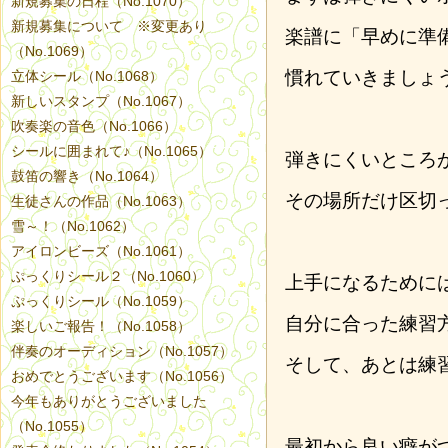
新規募集の日程（No.1070）
新規募集について ※変更あり
楽譜に「早めに準
（No.1069）
慣れていきましょ
立体シール（No.1068）
新しいスタンプ（No.1067）
吹奏楽の音色（No.1066）
シールに囲まれて♪（No.1065）
弾きにくいところ
鼓笛の響き（No.1064）
その場所だけ区切
生徒さんの作品（No.1063）
雪～！（No.1062）
アイロンビーズ（No.1061）
ぷっくりシール２（No.1060）
上手になるために
ぷっくりシール（No.1059）
自分に合った練習
楽しいご報告！（No.1058）
伴奏のオーディション（No.1057）
そして、あとは練
おめでとうございます（No.1056）
今年もありがとうございました
（No.1055）
最初から良い癖が