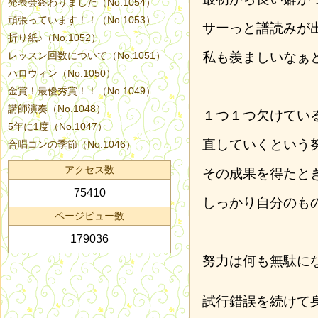
発表会終わりました（No.1054）
頑張っています！！（No.1053）
サーっと譜読みが
折り紙♪（No.1052）
レッスン回数について（No.1051）
私も羨ましいなぁ
ハロウィン（No.1050）
金賞！最優秀賞！！（No.1049）
講師演奏（No.1048）
１つ１つ欠けてい
5年に1度（No.1047）
直していくという
合唱コンの季節（No.1046）
アクセス数
その成果を得たと
75410
しっかり自分のも
ページビュー数
179036
努力は何も無駄に
試行錯誤を続けて