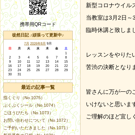
新型コロナウイル
当教室は3月2日～
携帯用QRコード
臨時休講と致しま
徒然日記 ♪頑張って更新中♪
7月
2026年8月
9月
日
月
火
水
木
金
土
1
レッスンをやりた
2
3
4
5
6
7
8
9
10
11
12
13
14
15
16
17
18
19
20
21
22
苦渋の決断となり
23
24
25
26
27
28
29
30
31
最近の記事一覧
皆さんに万が一の
指くぐり（No.1075）
いけないと思いま
ぷくぷくシール（No.1074）
ごほうびたち（No.1073）
ご理解のほど宜し
お問い合わせについて（No.1072）
ご予約いただきました（No.1071）