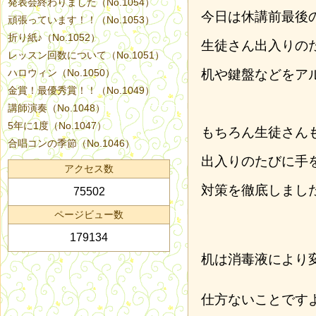
発表会終わりました（No.1054）
今日は休講前最後
頑張っています！！（No.1053）
折り紙♪（No.1052）
生徒さん出入りの
レッスン回数について（No.1051）
ハロウィン（No.1050）
机や鍵盤などをア
金賞！最優秀賞！！（No.1049）
講師演奏（No.1048）
5年に1度（No.1047）
もちろん生徒さん
合唱コンの季節（No.1046）
出入りのたびに手
アクセス数
対策を徹底しまし
75502
ページビュー数
179134
机は消毒液により
仕方ないことです