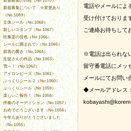
新規募集の日程（No.1070）
電話やメールによ
新規募集について ※変更あり
（No.1069）
受け付けておりま
立体シール（No.1068）
ご連絡お待ちして
新しいスタンプ（No.1067）
吹奏楽の音色（No.1066）
シールに囲まれて♪（No.1065）
鼓笛の響き（No.1064）
※電話は出られな
生徒さんの作品（No.1063）
留守番電話にメッ
雪～！（No.1062）
アイロンビーズ（No.1061）
メールにてお問い
ぷっくりシール２（No.1060）
ぷっくりシール（No.1059）
◆メールアドレス
楽しいご報告！（No.1058）
kobayashi@korem
伴奏のオーディション（No.1057）
おめでとうございます（No.1056）
今年もありがとうございました
（No.1055）