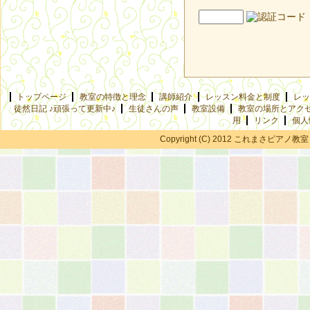
トップページ
教室の特徴と理念
講師紹介
レッスン料金と制度
レッ
徒然日記 ♪頑張って更新中♪
生徒さんの声
教室設備
教室の場所とアク
用
リンク
個人
Copyright (C) 2012 これまさピアノ教室 