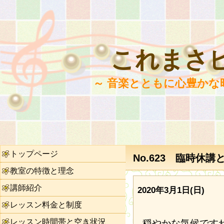
これまさ
～ 音楽とともに心豊かな
トップページ
No.623 臨時休
教室の特徴と理念
講師紹介
2020年3月1日(日)
レッスン料金と制度
レッスン時間帯と空き状況
穏やかな気候です