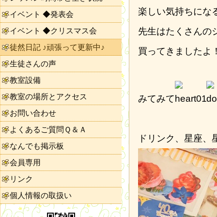
楽しい気持ちにな
イベント ◆発表会
先生はたくさんの
イベント ◆クリスマス会
徒然日記 ♪頑張って更新中♪
買ってきましたよ
生徒さんの声
教室設備
教室の場所とアクセス
みてみて
お問い合わせ
よくあるご質問Ｑ＆Ａ
ドリンク、星座、
なんでも掲示板
会員専用
リンク
個人情報の取扱い