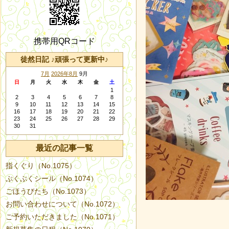
携帯用QRコード
徒然日記 ♪頑張って更新中♪
7月
2026年8月
9月
日
月
火
水
木
金
土
1
2
3
4
5
6
7
8
9
10
11
12
13
14
15
16
17
18
19
20
21
22
23
24
25
26
27
28
29
30
31
最近の記事一覧
指くぐり（No.1075）
ぷくぷくシール（No.1074）
ごほうびたち（No.1073）
お問い合わせについて（No.1072）
ご予約いただきました（No.1071）