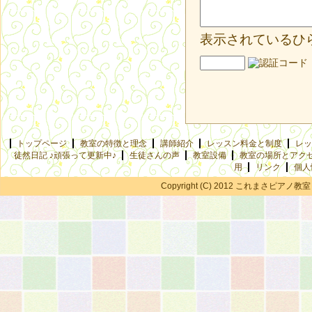
表示されているひ
トップページ
教室の特徴と理念
講師紹介
レッスン料金と制度
レッ
徒然日記 ♪頑張って更新中♪
生徒さんの声
教室設備
教室の場所とアク
用
リンク
個人
Copyright (C) 2012 これまさピアノ教室 