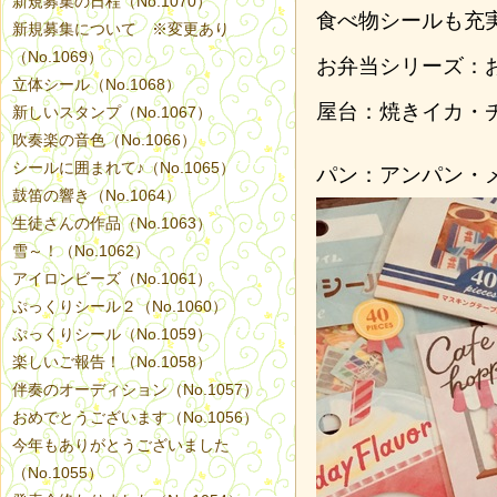
新規募集の日程（No.1070）
食べ物シールも充
新規募集について ※変更あり
（No.1069）
お弁当シリーズ：
立体シール（No.1068）
屋台：焼きイカ・
新しいスタンプ（No.1067）
吹奏楽の音色（No.1066）
シールに囲まれて♪（No.1065）
パン：アンパン・
鼓笛の響き（No.1064）
生徒さんの作品（No.1063）
雪～！（No.1062）
アイロンビーズ（No.1061）
ぷっくりシール２（No.1060）
ぷっくりシール（No.1059）
楽しいご報告！（No.1058）
伴奏のオーディション（No.1057）
おめでとうございます（No.1056）
今年もありがとうございました
（No.1055）